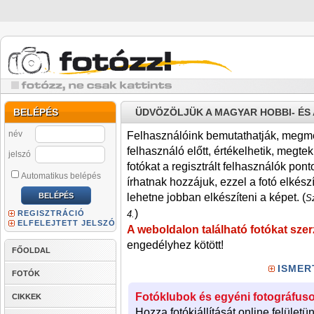
BELÉPÉS
ÜDVÖZÖLJÜK A MAGYAR HOBBI- É
név
Felhasználóink bemutathatják, megmére
felhasználó előtt, értékelhetik, megteki
jelszó
fotókat a regisztrált felhasználók pont
Automatikus belépés
írhatnak hozzájuk, ezzel a fotó elkész
lehetne jobban elkészíteni a képet. (
Sz
)
REGISZTRÁCIÓ
4.
ELFELEJTETT JELSZÓ
A weboldalon található fotókat szer
engedélyhez kötött!
FŐOLDAL
ISMER
FOTÓK
Fotóklubok és egyéni fotográfuso
CIKKEK
Hozza fotókiállítását online felületü