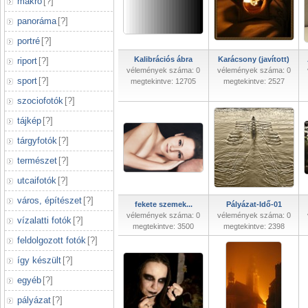
makró
[
?
]
panoráma
[
?
]
portré
[
?
]
Kalibrációs ábra
Karácsony (javított)
riport
[
?
]
vélemények száma: 0
vélemények száma: 0
sport
[
?
]
megtekintve: 12705
megtekintve: 2527
szociofotók
[
?
]
tájkép
[
?
]
tárgyfotók
[
?
]
természet
[
?
]
utcaifotók
[
?
]
város, építészet
[
?
]
fekete szemek...
Pályázat-Idő-01
vélemények száma: 0
vélemények száma: 0
vízalatti fotók
[
?
]
megtekintve: 3500
megtekintve: 2398
feldolgozott fotók
[
?
]
így készült
[
?
]
egyéb
[
?
]
pályázat
[
?
]