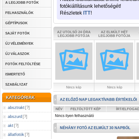
A LEGJOBB FOTÓK
fotókiállításunk lehetőségét!
Részletek
ITT
!
FELHASZNÁLÓK
GÉPTÍPUSOK
AZ UTOLSÓ 24 ÓRA
AZ ELMÚLT HÉT
SAJÁT FOTÓK
LEGJOBB FOTÓJA
LEGJOBB FOTÓJA
ÚJ VÉLEMÉNYEK
ÚJ VÁLASZOK
FOTÓK FELTÖLTÉSE
ISMERTETŐ
SZABÁLYZAT
Nincs kép
Nincs kép
KATEGÓRIÁK
AZ ELŐZŐ NAP LEGAKTÍVABB ÉRTÉKELŐI
absztrakt
[
?
]
NÉV
FELTÖLTÖTT KÉP
ÍRT/ELFOGA
Nincs ilyen felhasználó
abszurd
[
?
]
akt
[
?
]
NÉHÁNY FOTÓ AZ ELMÚLT 30 NAPBÓL
állatfotók
[
?
]