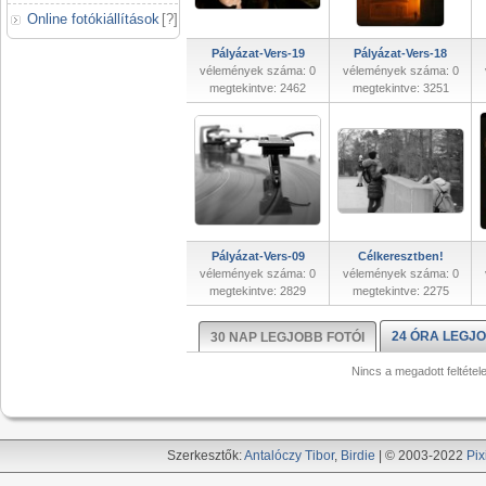
Online fotókiállítások
[
?
]
Pályázat-Vers-19
Pályázat-Vers-18
vélemények száma: 0
vélemények száma: 0
megtekintve: 2462
megtekintve: 3251
Pályázat-Vers-09
Célkeresztben!
vélemények száma: 0
vélemények száma: 0
megtekintve: 2829
megtekintve: 2275
24 ÓRA LEGJO
30 NAP LEGJOBB FOTÓI
Nincs a megadott feltétel
Szerkesztők:
Antalóczy Tibor
,
Birdie
| © 2003-2022
Pix