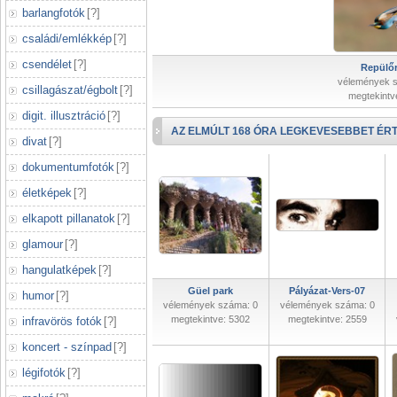
barlangfotók
[
?
]
családi/emlékkép
[
?
]
csendélet
[
?
]
Repülőr
vélemények 
csillagászat/égbolt
[
?
]
megtekintv
digit. illusztráció
[
?
]
AZ ELMÚLT 168 ÓRA LEGKEVESEBBET ÉRT
divat
[
?
]
dokumentumfotók
[
?
]
életképek
[
?
]
elkapott pillanatok
[
?
]
glamour
[
?
]
hangulatképek
[
?
]
Güel park
Pályázat-Vers-07
humor
[
?
]
vélemények száma: 0
vélemények száma: 0
megtekintve: 5302
megtekintve: 2559
infravörös fotók
[
?
]
koncert - színpad
[
?
]
légifotók
[
?
]