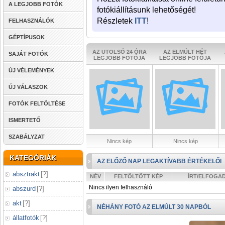
A LEGJOBB FOTÓK
fotókiállításunk lehetőségét!
Részletek
ITT
!
FELHASZNÁLÓK
GÉPTÍPUSOK
AZ UTOLSÓ 24 ÓRA
AZ ELMÚLT HÉT
SAJÁT FOTÓK
LEGJOBB FOTÓJA
LEGJOBB FOTÓJA
ÚJ VÉLEMÉNYEK
ÚJ VÁLASZOK
FOTÓK FELTÖLTÉSE
ISMERTETŐ
SZABÁLYZAT
Nincs kép
Nincs kép
KATEGÓRIÁK
AZ ELŐZŐ NAP LEGAKTÍVABB ÉRTÉKELŐI
absztrakt
[
?
]
NÉV
FELTÖLTÖTT KÉP
ÍRT/ELFOGA
Nincs ilyen felhasználó
abszurd
[
?
]
akt
[
?
]
NÉHÁNY FOTÓ AZ ELMÚLT 30 NAPBÓL
állatfotók
[
?
]