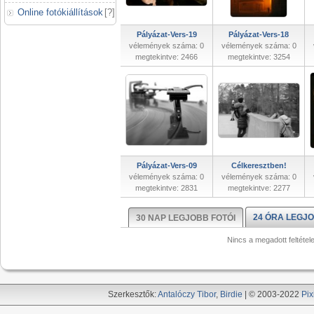
Online fotókiállítások
[
?
]
Pályázat-Vers-19
Pályázat-Vers-18
vélemények száma: 0
vélemények száma: 0
megtekintve: 2466
megtekintve: 3254
Pályázat-Vers-09
Célkeresztben!
vélemények száma: 0
vélemények száma: 0
megtekintve: 2831
megtekintve: 2277
24 ÓRA LEGJO
30 NAP LEGJOBB FOTÓI
Nincs a megadott feltétel
Szerkesztők:
Antalóczy Tibor
,
Birdie
| © 2003-2022
Pix