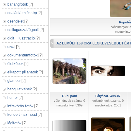
barlangfotók
[
?
]
családi/emlékkép
[
?
]
csendélet
[
?
]
Repülőr
vélemények 
csillagászat/égbolt
[
?
]
megtekintv
digit. illusztráció
[
?
]
AZ ELMÚLT 168 ÓRA LEGKEVESEBBET ÉRT
divat
[
?
]
dokumentumfotók
[
?
]
életképek
[
?
]
elkapott pillanatok
[
?
]
glamour
[
?
]
hangulatképek
[
?
]
Güel park
Pályázat-Vers-07
humor
[
?
]
vélemények száma: 0
vélemények száma: 0
megtekintve: 5309
megtekintve: 2561
infravörös fotók
[
?
]
koncert - színpad
[
?
]
légifotók
[
?
]