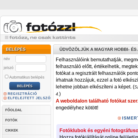
BELÉPÉS
ÜDVÖZÖLJÜK A MAGYAR HOBBI- É
név
Felhasználóink bemutathatják, megmére
felhasználó előtt, értékelhetik, megteki
jelszó
fotókat a regisztrált felhasználók pont
Automatikus belépés
írhatnak hozzájuk, ezzel a fotó elkész
lehetne jobban elkészíteni a képet. (
Sz
)
REGISZTRÁCIÓ
4.
ELFELEJTETT JELSZÓ
A weboldalon található fotókat szer
engedélyhez kötött!
FŐOLDAL
ISMER
FOTÓK
Fotóklubok és egyéni fotográfuso
CIKKEK
Hozza fotókiállítását online felületü