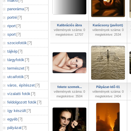
makró
[
?
]
panoráma
[
?
]
portré
[
?
]
Kalibrációs ábra
Karácsony (javított)
riport
[
?
]
vélemények száma: 0
vélemények száma: 0
sport
[
?
]
megtekintve: 12707
megtekintve: 2534
szociofotók
[
?
]
tájkép
[
?
]
tárgyfotók
[
?
]
természet
[
?
]
utcaifotók
[
?
]
város, építészet
[
?
]
fekete szemek...
Pályázat-Idő-01
vélemények száma: 0
vélemények száma: 0
vízalatti fotók
[
?
]
megtekintve: 3504
megtekintve: 2404
feldolgozott fotók
[
?
]
így készült
[
?
]
egyéb
[
?
]
pályázat
[
?
]