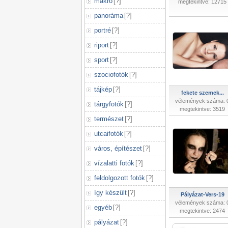
makró
[
?
]
megtekintve: 12715
panoráma
[
?
]
portré
[
?
]
riport
[
?
]
sport
[
?
]
szociofotók
[
?
]
tájkép
[
?
]
fekete szemek...
vélemények száma: 
tárgyfotók
[
?
]
megtekintve: 3519
természet
[
?
]
utcaifotók
[
?
]
város, építészet
[
?
]
vízalatti fotók
[
?
]
feldolgozott fotók
[
?
]
így készült
[
?
]
Pályázat-Vers-19
vélemények száma: 
egyéb
[
?
]
megtekintve: 2474
pályázat
[
?
]