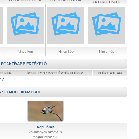
A
LEGJOBB FOTÓJA
LEGJOBB FOTÓJA
ÉRTÉKELT KÉPE
Nincs kép
Nincs kép
Nincs kép
LEGAKTÍVABB ÉRTÉKELŐI
TT KÉP
ÍRT/ELFOGADOTT ÉRTÉKELÉSEK
ELÉRT ÁTLAG
áló
AZ ELMÚLT 30 NAPBÓL
Repülőrajt
vélemények száma: 0
megtekintve: 428