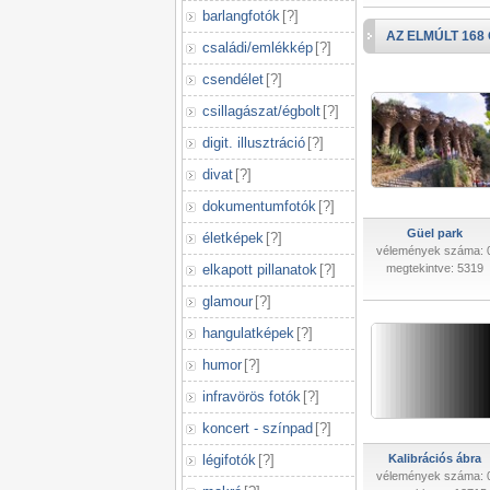
barlangfotók
[
?
]
AZ ELMÚLT 168
családi/emlékkép
[
?
]
csendélet
[
?
]
csillagászat/égbolt
[
?
]
digit. illusztráció
[
?
]
divat
[
?
]
dokumentumfotók
[
?
]
Güel park
életképek
[
?
]
vélemények száma: 
elkapott pillanatok
[
?
]
megtekintve: 5319
glamour
[
?
]
hangulatképek
[
?
]
humor
[
?
]
infravörös fotók
[
?
]
koncert - színpad
[
?
]
légifotók
[
?
]
Kalibrációs ábra
vélemények száma: 