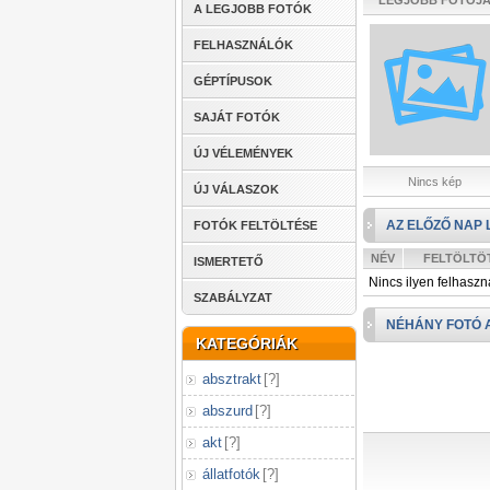
LEGJOBB FOTÓJ
A LEGJOBB FOTÓK
FELHASZNÁLÓK
GÉPTÍPUSOK
SAJÁT FOTÓK
ÚJ VÉLEMÉNYEK
Nincs kép
ÚJ VÁLASZOK
AZ ELŐZŐ NAP 
FOTÓK FELTÖLTÉSE
NÉV
FELTÖLTÖ
ISMERTETŐ
Nincs ilyen felhaszn
SZABÁLYZAT
NÉHÁNY FOTÓ 
KATEGÓRIÁK
absztrakt
[
?
]
abszurd
[
?
]
akt
[
?
]
állatfotók
[
?
]