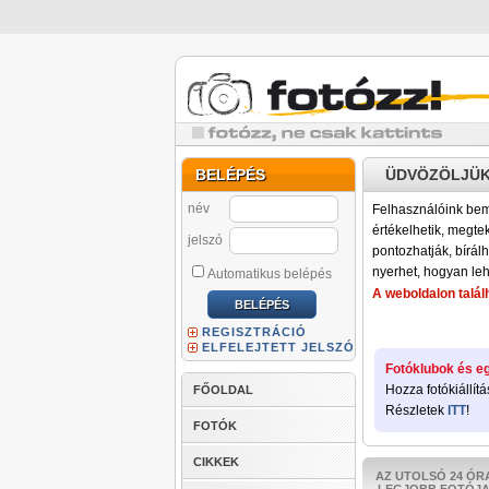
BELÉPÉS
ÜDVÖZÖLJÜK
név
Felhasználóink bemu
értékelhetik, megteki
jelszó
pontozhatják, bírálh
nyerhet, hogyan leh
Automatikus belépés
A weboldalon találh
REGISZTRÁCIÓ
ELFELEJTETT JELSZÓ
Fotóklubok és eg
Hozza fotókiállítá
FŐOLDAL
Részletek
ITT
!
FOTÓK
CIKKEK
AZ UTOLSÓ 24 ÓR