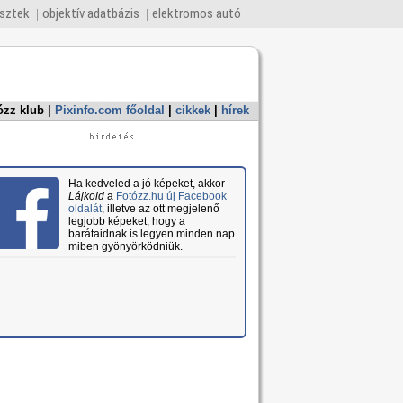
esztek
objektív adatbázis
elektromos autó
ózz klub
|
Pixinfo.com főoldal
|
cikkek
|
hírek
Ha kedveled a jó képeket, akkor
Lájkold
a
Fotózz.hu új Facebook
oldalát
, illetve az ott megjelenő
legjobb képeket, hogy a
barátaidnak is legyen minden nap
miben gyönyörködniük.