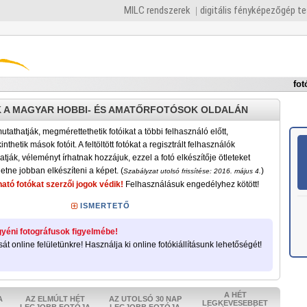
MILC rendszerek
digitális fényképezőgép t
fot
 A MAGYAR HOBBI- ÉS AMATŐRFOTÓSOK OLDALÁN
tathatják, megmérettethetik fotóikat a többi felhasználó előtt,
nthetik mások fotóit. A feltöltött fotókat a regisztrált felhasználók
atják, véleményt írhatnak hozzájuk, ezzel a fotó elkészítője ötleteket
etne jobban elkészíteni a képet. (
)
Szabályzat utolsó frissítése: 2016. május 4.
ató fotókat szerzői jogok védik!
Felhasználásuk engedélyhez kötött!
ISMERTETŐ
yéni fotográfusok figyelmébe!
sát online felületünkre! Használja ki online fotókiállításunk lehetőségét!
A HÉT
A
AZ ELMÚLT HÉT
AZ UTOLSÓ 30 NAP
LEGKEVESEBBET