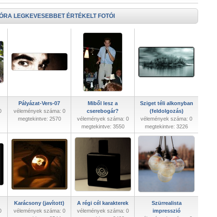
 ÓRA LEGKEVESEBBET ÉRTÉKELT FOTÓI
Pályázat-Vers-07
Miből lesz a
Sziget téli alkonyban
0
vélemények száma: 0
cserebogár?
(feldolgozás)
megtekintve: 2570
vélemények száma: 0
vélemények száma: 0
megtekintve: 3550
megtekintve: 3226
Karácsony (javított)
A régi cél karakterek
Szürrealista
0
vélemények száma: 0
vélemények száma: 0
impresszió