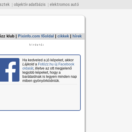
esztek
objektív adatbázis
elektromos autó
ózz klub
|
Pixinfo.com főoldal
|
cikkek
|
hírek
Ha kedveled a jó képeket, akkor
Lájkold
a
Fotózz.hu új Facebook
oldalát
, illetve az ott megjelenő
legjobb képeket, hogy a
barátaidnak is legyen minden nap
miben gyönyörködniük.