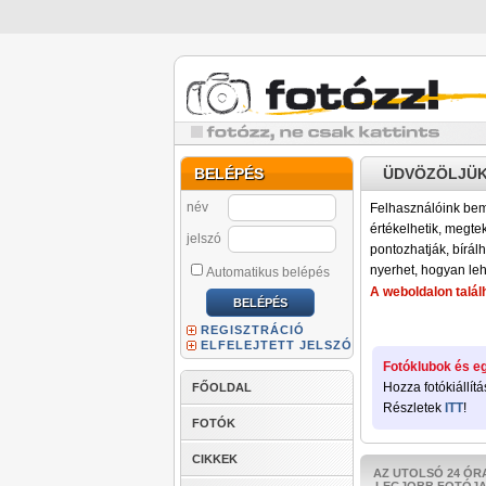
BELÉPÉS
ÜDVÖZÖLJÜK
név
Felhasználóink bemu
értékelhetik, megteki
jelszó
pontozhatják, bírálh
nyerhet, hogyan leh
Automatikus belépés
A weboldalon találh
REGISZTRÁCIÓ
ELFELEJTETT JELSZÓ
Fotóklubok és eg
Hozza fotókiállítá
FŐOLDAL
Részletek
ITT
!
FOTÓK
CIKKEK
AZ UTOLSÓ 24 ÓR