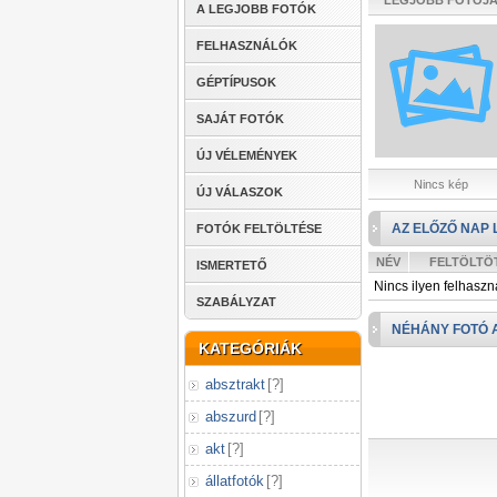
LEGJOBB FOTÓJ
A LEGJOBB FOTÓK
FELHASZNÁLÓK
GÉPTÍPUSOK
SAJÁT FOTÓK
ÚJ VÉLEMÉNYEK
Nincs kép
ÚJ VÁLASZOK
AZ ELŐZŐ NAP 
FOTÓK FELTÖLTÉSE
NÉV
FELTÖLTÖ
ISMERTETŐ
Nincs ilyen felhaszn
SZABÁLYZAT
NÉHÁNY FOTÓ 
KATEGÓRIÁK
absztrakt
[
?
]
abszurd
[
?
]
akt
[
?
]
állatfotók
[
?
]