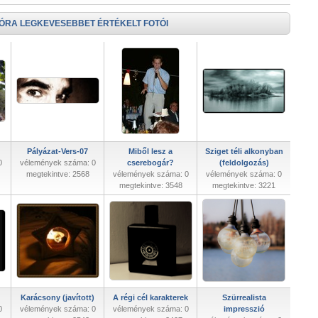
 ÓRA LEGKEVESEBBET ÉRTÉKELT FOTÓI
Pályázat-Vers-07
Miből lesz a
Sziget téli alkonyban
0
vélemények száma: 0
cserebogár?
(feldolgozás)
megtekintve: 2568
vélemények száma: 0
vélemények száma: 0
megtekintve: 3548
megtekintve: 3221
Karácsony (javított)
A régi cél karakterek
Szürrealista
0
vélemények száma: 0
vélemények száma: 0
impresszió