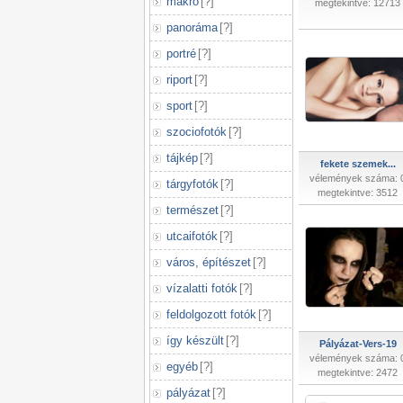
makró
[
?
]
megtekintve: 12713
panoráma
[
?
]
portré
[
?
]
riport
[
?
]
sport
[
?
]
szociofotók
[
?
]
tájkép
[
?
]
fekete szemek...
vélemények száma: 
tárgyfotók
[
?
]
megtekintve: 3512
természet
[
?
]
utcaifotók
[
?
]
város, építészet
[
?
]
vízalatti fotók
[
?
]
feldolgozott fotók
[
?
]
így készült
[
?
]
Pályázat-Vers-19
vélemények száma: 
egyéb
[
?
]
megtekintve: 2472
pályázat
[
?
]