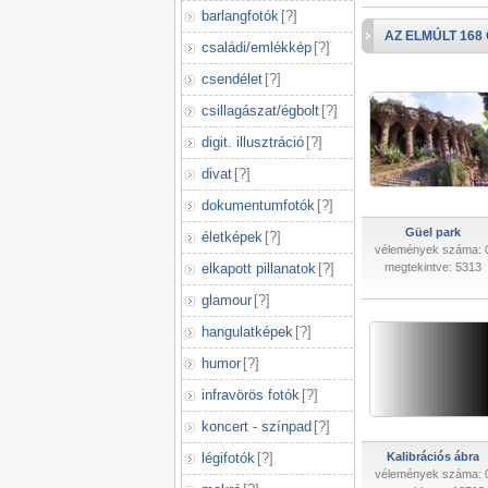
barlangfotók
[
?
]
AZ ELMÚLT 168
családi/emlékkép
[
?
]
csendélet
[
?
]
csillagászat/égbolt
[
?
]
digit. illusztráció
[
?
]
divat
[
?
]
dokumentumfotók
[
?
]
Güel park
életképek
[
?
]
vélemények száma: 
elkapott pillanatok
[
?
]
megtekintve: 5313
glamour
[
?
]
hangulatképek
[
?
]
humor
[
?
]
infravörös fotók
[
?
]
koncert - színpad
[
?
]
légifotók
[
?
]
Kalibrációs ábra
vélemények száma: 