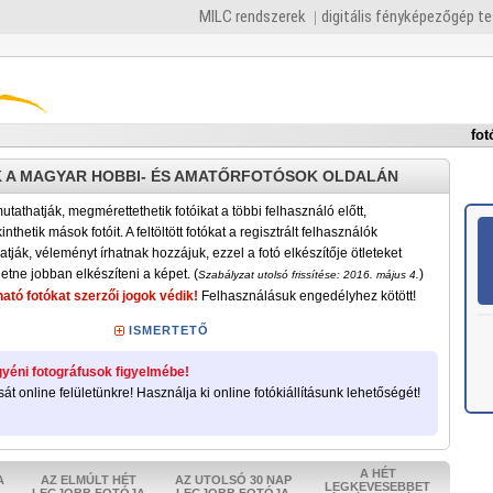
MILC rendszerek
digitális fényképezőgép t
fot
 A MAGYAR HOBBI- ÉS AMATŐRFOTÓSOK OLDALÁN
tathatják, megmérettethetik fotóikat a többi felhasználó előtt,
nthetik mások fotóit. A feltöltött fotókat a regisztrált felhasználók
atják, véleményt írhatnak hozzájuk, ezzel a fotó elkészítője ötleteket
etne jobban elkészíteni a képet. (
)
Szabályzat utolsó frissítése: 2016. május 4.
ató fotókat szerzői jogok védik!
Felhasználásuk engedélyhez kötött!
ISMERTETŐ
yéni fotográfusok figyelmébe!
sát online felületünkre! Használja ki online fotókiállításunk lehetőségét!
A HÉT
A
AZ ELMÚLT HÉT
AZ UTOLSÓ 30 NAP
LEGKEVESEBBET