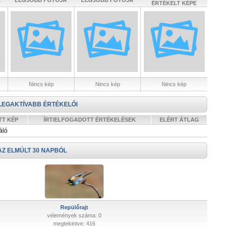
A
LEGJOBB FOTÓJA
LEGJOBB FOTÓJA
ÉRTÉKELT KÉPE
Nincs kép
Nincs kép
Nincs kép
LEGAKTÍVABB ÉRTÉKELŐI
TT KÉP
ÍRT/ELFOGADOTT ÉRTÉKELÉSEK
ELÉRT ÁTLAG
áló
AZ ELMÚLT 30 NAPBÓL
Repülőrajt
vélemények száma: 0
megtekintve: 416