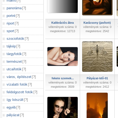
makró
[
?
]
panoráma
[
?
]
portré
[
?
]
Kalibrációs ábra
Karácsony (javított)
riport
[
?
]
vélemények száma: 0
vélemények száma: 0
sport
[
?
]
megtekintve: 12713
megtekintve: 2542
szociofotók
[
?
]
tájkép
[
?
]
tárgyfotók
[
?
]
természet
[
?
]
utcaifotók
[
?
]
város, építészet
[
?
]
fekete szemek...
Pályázat-Idő-01
vélemények száma: 0
vélemények száma: 0
vízalatti fotók
[
?
]
megtekintve: 3509
megtekintve: 2412
feldolgozott fotók
[
?
]
így készült
[
?
]
egyéb
[
?
]
pályázat
[
?
]