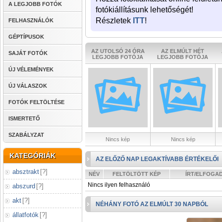
A LEGJOBB FOTÓK
fotókiállításunk lehetőségét!
Részletek
ITT
!
FELHASZNÁLÓK
GÉPTÍPUSOK
AZ UTOLSÓ 24 ÓRA
AZ ELMÚLT HÉT
SAJÁT FOTÓK
LEGJOBB FOTÓJA
LEGJOBB FOTÓJA
ÚJ VÉLEMÉNYEK
ÚJ VÁLASZOK
FOTÓK FELTÖLTÉSE
ISMERTETŐ
SZABÁLYZAT
Nincs kép
Nincs kép
KATEGÓRIÁK
AZ ELŐZŐ NAP LEGAKTÍVABB ÉRTÉKELŐI
absztrakt
[
?
]
NÉV
FELTÖLTÖTT KÉP
ÍRT/ELFOGA
Nincs ilyen felhasználó
abszurd
[
?
]
akt
[
?
]
NÉHÁNY FOTÓ AZ ELMÚLT 30 NAPBÓL
állatfotók
[
?
]