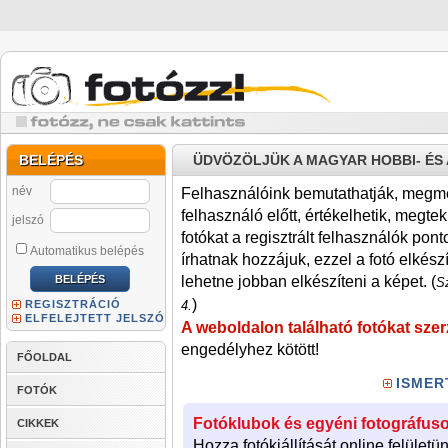
BELÉPÉS
ÜDVÖZÖLJÜK A MAGYAR HOBBI- É
név
Felhasználóink bemutathatják, megmére
felhasználó előtt, értékelhetik, megteki
jelszó
fotókat a regisztrált felhasználók pont
Automatikus belépés
írhatnak hozzájuk, ezzel a fotó elkész
lehetne jobban elkészíteni a képet. (
Sz
)
REGISZTRÁCIÓ
4.
ELFELEJTETT JELSZÓ
A weboldalon található fotókat szer
engedélyhez kötött!
FŐOLDAL
ISMER
FOTÓK
Fotóklubok és egyéni fotográfuso
CIKKEK
Hozza fotókiállítását online felületü