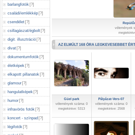
barlangfotók
[
?
]
családi/emlékkép
[
?
]
csendélet
[
?
]
Repülőr
vélemények 
csillagászat/égbolt
[
?
]
megtekintv
digit. illusztráció
[
?
]
AZ ELMÚLT 168 ÓRA LEGKEVESEBBET ÉRT
divat
[
?
]
dokumentumfotók
[
?
]
életképek
[
?
]
elkapott pillanatok
[
?
]
glamour
[
?
]
hangulatképek
[
?
]
Güel park
Pályázat-Vers-07
humor
[
?
]
vélemények száma: 0
vélemények száma: 0
megtekintve: 5313
megtekintve: 2568
infravörös fotók
[
?
]
koncert - színpad
[
?
]
légifotók
[
?
]