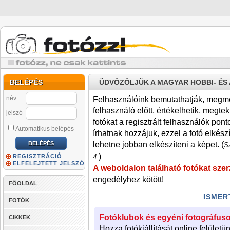
BELÉPÉS
ÜDVÖZÖLJÜK A MAGYAR HOBBI- É
név
Felhasználóink bemutathatják, megmére
felhasználó előtt, értékelhetik, megteki
jelszó
fotókat a regisztrált felhasználók pont
Automatikus belépés
írhatnak hozzájuk, ezzel a fotó elkész
lehetne jobban elkészíteni a képet. (
Sz
)
REGISZTRÁCIÓ
4.
ELFELEJTETT JELSZÓ
A weboldalon található fotókat szer
engedélyhez kötött!
FŐOLDAL
ISMER
FOTÓK
Fotóklubok és egyéni fotográfuso
CIKKEK
Hozza fotókiállítását online felületü