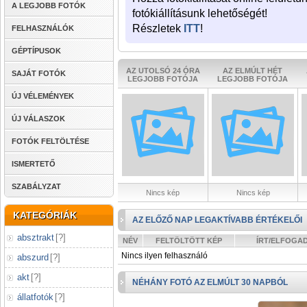
A LEGJOBB FOTÓK
fotókiállításunk lehetőségét!
Részletek
ITT
!
FELHASZNÁLÓK
GÉPTÍPUSOK
AZ UTOLSÓ 24 ÓRA
AZ ELMÚLT HÉT
SAJÁT FOTÓK
LEGJOBB FOTÓJA
LEGJOBB FOTÓJA
ÚJ VÉLEMÉNYEK
ÚJ VÁLASZOK
FOTÓK FELTÖLTÉSE
ISMERTETŐ
SZABÁLYZAT
Nincs kép
Nincs kép
KATEGÓRIÁK
AZ ELŐZŐ NAP LEGAKTÍVABB ÉRTÉKELŐI
absztrakt
[
?
]
NÉV
FELTÖLTÖTT KÉP
ÍRT/ELFOGA
Nincs ilyen felhasználó
abszurd
[
?
]
akt
[
?
]
NÉHÁNY FOTÓ AZ ELMÚLT 30 NAPBÓL
állatfotók
[
?
]