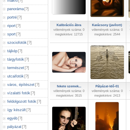
makró
[
?
]
panoráma
[
?
]
portré
[
?
]
Kalibrációs ábra
Karácsony (javított)
riport
[
?
]
vélemények száma: 0
vélemények száma: 0
sport
[
?
]
megtekintve: 12715
megtekintve: 2544
szociofotók
[
?
]
tájkép
[
?
]
tárgyfotók
[
?
]
természet
[
?
]
utcaifotók
[
?
]
város, építészet
[
?
]
fekete szemek...
Pályázat-Idő-01
vélemények száma: 0
vélemények száma: 0
vízalatti fotók
[
?
]
megtekintve: 3515
megtekintve: 2413
feldolgozott fotók
[
?
]
így készült
[
?
]
egyéb
[
?
]
pályázat
[
?
]