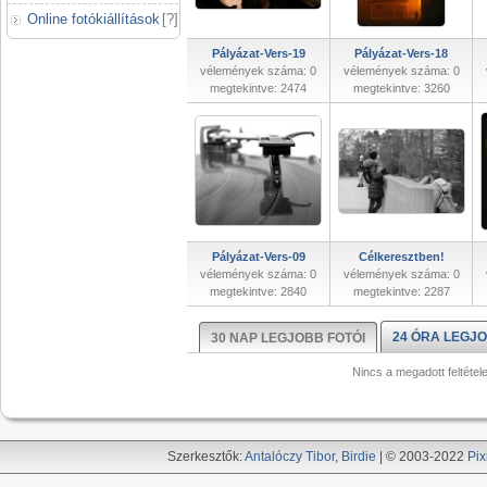
Online fotókiállítások
[
?
]
Pályázat-Vers-19
Pályázat-Vers-18
vélemények száma: 0
vélemények száma: 0
megtekintve: 2474
megtekintve: 3260
Pályázat-Vers-09
Célkeresztben!
vélemények száma: 0
vélemények száma: 0
megtekintve: 2840
megtekintve: 2287
24 ÓRA LEGJO
30 NAP LEGJOBB FOTÓI
Nincs a megadott feltétel
Szerkesztők:
Antalóczy Tibor
,
Birdie
| © 2003-2022
Pix