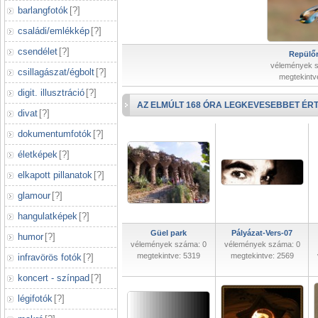
barlangfotók
[
?
]
családi/emlékkép
[
?
]
csendélet
[
?
]
Repülőr
vélemények 
csillagászat/égbolt
[
?
]
megtekintv
digit. illusztráció
[
?
]
AZ ELMÚLT 168 ÓRA LEGKEVESEBBET ÉRT
divat
[
?
]
dokumentumfotók
[
?
]
életképek
[
?
]
elkapott pillanatok
[
?
]
glamour
[
?
]
hangulatképek
[
?
]
Güel park
Pályázat-Vers-07
humor
[
?
]
vélemények száma: 0
vélemények száma: 0
megtekintve: 5319
megtekintve: 2569
infravörös fotók
[
?
]
koncert - színpad
[
?
]
légifotók
[
?
]