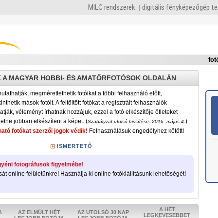
MILC rendszerek
digitális fényképezőgép t
fot
 A MAGYAR HOBBI- ÉS AMATŐRFOTÓSOK OLDALÁN
tathatják, megmérettethetik fotóikat a többi felhasználó előtt,
nthetik mások fotóit. A feltöltött fotókat a regisztrált felhasználók
atják, véleményt írhatnak hozzájuk, ezzel a fotó elkészítője ötleteket
etne jobban elkészíteni a képet. (
)
Szabályzat utolsó frissítése: 2016. május 4.
ató fotókat szerzői jogok védik!
Felhasználásuk engedélyhez kötött!
ISMERTETŐ
yéni fotográfusok figyelmébe!
sát online felületünkre! Használja ki online fotókiállításunk lehetőségét!
A HÉT
A
AZ ELMÚLT HÉT
AZ UTOLSÓ 30 NAP
LEGKEVESEBBET