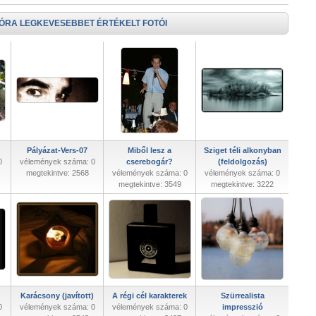
 ÓRA LEGKEVESEBBET ÉRTÉKELT FOTÓI
Pályázat-Vers-07
Miből lesz a
Sziget téli alkonyban
0
vélemények száma: 0
cserebogár?
(feldolgozás)
megtekintve: 2568
vélemények száma: 0
vélemények száma: 0
megtekintve: 3549
megtekintve: 3222
Karácsony (javított)
A régi cél karakterek
Szürrealista
0
vélemények száma: 0
vélemények száma: 0
impresszió