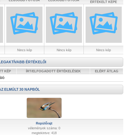
A
LEGJOBB FOTÓJA
LEGJOBB FOTÓJA
ÉRTÉKELT KÉPE
Nincs kép
Nincs kép
Nincs kép
LEGAKTÍVABB ÉRTÉKELŐI
TT KÉP
ÍRT/ELFOGADOTT ÉRTÉKELÉSEK
ELÉRT ÁTLAG
áló
AZ ELMÚLT 30 NAPBÓL
Repülőrajt
vélemények száma: 0
megtekintve: 418