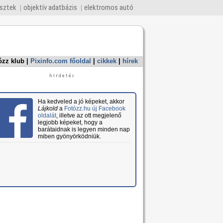
esztek
objektív adatbázis
elektromos autó
ózz klub
|
Pixinfo.com főoldal
|
cikkek
|
hírek
Ha kedveled a jó képeket, akkor
Lájkold
a
Fotózz.hu új Facebook
oldalát
, illetve az ott megjelenő
legjobb képeket, hogy a
barátaidnak is legyen minden nap
miben gyönyörködniük.