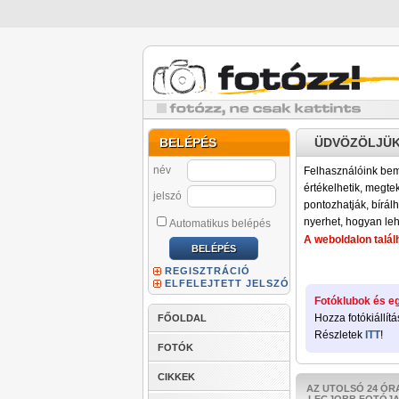
BELÉPÉS
ÜDVÖZÖLJÜK
név
Felhasználóink bemu
értékelhetik, megteki
jelszó
pontozhatják, bírálh
nyerhet, hogyan leh
Automatikus belépés
A weboldalon találh
REGISZTRÁCIÓ
ELFELEJTETT JELSZÓ
Fotóklubok és eg
Hozza fotókiállítá
FŐOLDAL
Részletek
ITT
!
FOTÓK
CIKKEK
AZ UTOLSÓ 24 ÓR