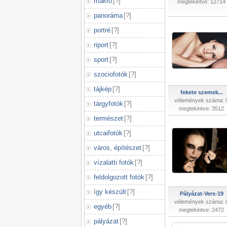
makró
[
?
]
megtekintve: 12714
panoráma
[
?
]
portré
[
?
]
riport
[
?
]
sport
[
?
]
szociofotók
[
?
]
tájkép
[
?
]
fekete szemek...
vélemények száma: 
tárgyfotók
[
?
]
megtekintve: 3512
természet
[
?
]
utcaifotók
[
?
]
város, építészet
[
?
]
vízalatti fotók
[
?
]
feldolgozott fotók
[
?
]
így készült
[
?
]
Pályázat-Vers-19
vélemények száma: 
egyéb
[
?
]
megtekintve: 2472
pályázat
[
?
]