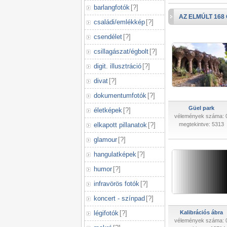
barlangfotók
[
?
]
AZ ELMÚLT 168
családi/emlékkép
[
?
]
csendélet
[
?
]
csillagászat/égbolt
[
?
]
digit. illusztráció
[
?
]
divat
[
?
]
dokumentumfotók
[
?
]
Güel park
életképek
[
?
]
vélemények száma: 
elkapott pillanatok
[
?
]
megtekintve: 5313
glamour
[
?
]
hangulatképek
[
?
]
humor
[
?
]
infravörös fotók
[
?
]
koncert - színpad
[
?
]
légifotók
[
?
]
Kalibrációs ábra
vélemények száma: 