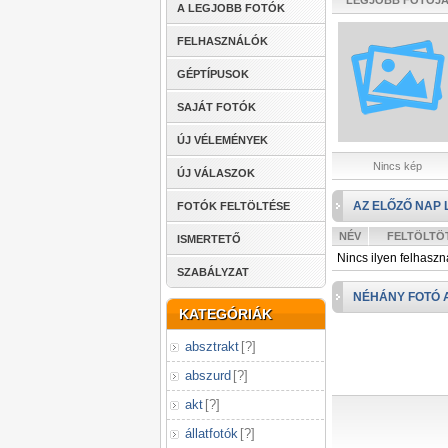
LEGJOBB FOTÓJ
A LEGJOBB FOTÓK
FELHASZNÁLÓK
GÉPTÍPUSOK
SAJÁT FOTÓK
ÚJ VÉLEMÉNYEK
Nincs kép
ÚJ VÁLASZOK
AZ ELŐZŐ NAP 
FOTÓK FELTÖLTÉSE
NÉV
FELTÖLTÖ
ISMERTETŐ
Nincs ilyen felhaszn
SZABÁLYZAT
NÉHÁNY FOTÓ 
KATEGÓRIÁK
absztrakt
[
?
]
abszurd
[
?
]
akt
[
?
]
állatfotók
[
?
]