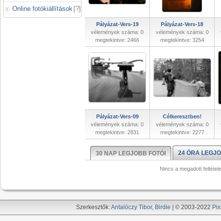
Online fotókiállítások
[
?
]
Pályázat-Vers-19
Pályázat-Vers-18
vélemények száma: 0
vélemények száma: 0
megtekintve: 2466
megtekintve: 3254
Pályázat-Vers-09
Célkeresztben!
vélemények száma: 0
vélemények száma: 0
megtekintve: 2831
megtekintve: 2277
24 ÓRA LEGJO
30 NAP LEGJOBB FOTÓI
Nincs a megadott feltétel
Szerkesztők:
Antalóczy Tibor
,
Birdie
| © 2003-2022
Pix