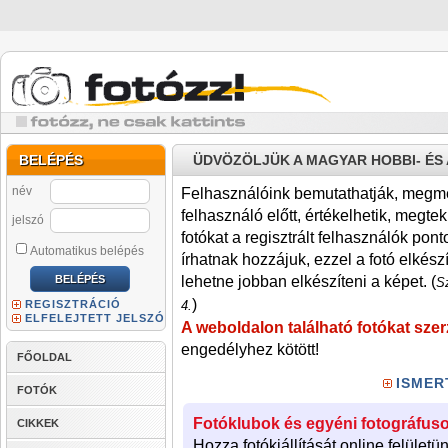
BELÉPÉS
ÜDVÖZÖLJÜK A MAGYAR HOBBI- É
név
Felhasználóink bemutathatják, megmére
felhasználó előtt, értékelhetik, megteki
jelszó
fotókat a regisztrált felhasználók pont
Automatikus belépés
írhatnak hozzájuk, ezzel a fotó elkész
lehetne jobban elkészíteni a képet. (
Sz
)
REGISZTRÁCIÓ
4.
ELFELEJTETT JELSZÓ
A weboldalon található fotókat szer
engedélyhez kötött!
FŐOLDAL
ISMER
FOTÓK
Fotóklubok és egyéni fotográfuso
CIKKEK
Hozza fotókiállítását online felületü