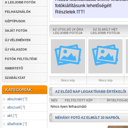
A LEGJOBB FOTÓK
fotókiállításunk lehetőségét!
Részletek
ITT
!
FELHASZNÁLÓK
GÉPTÍPUSOK
AZ UTOLSÓ 24 ÓRA
AZ ELMÚLT HÉT
SAJÁT FOTÓK
LEGJOBB FOTÓJA
LEGJOBB FOTÓJA
ÚJ VÉLEMÉNYEK
ÚJ VÁLASZOK
FOTÓK FELTÖLTÉSE
ISMERTETŐ
SZABÁLYZAT
Nincs kép
Nincs kép
KATEGÓRIÁK
AZ ELŐZŐ NAP LEGAKTÍVABB ÉRTÉKELŐI
absztrakt
[
?
]
NÉV
FELTÖLTÖTT KÉP
ÍRT/ELFOGA
Nincs ilyen felhasználó
abszurd
[
?
]
akt
[
?
]
NÉHÁNY FOTÓ AZ ELMÚLT 30 NAPBÓL
állatfotók
[
?
]