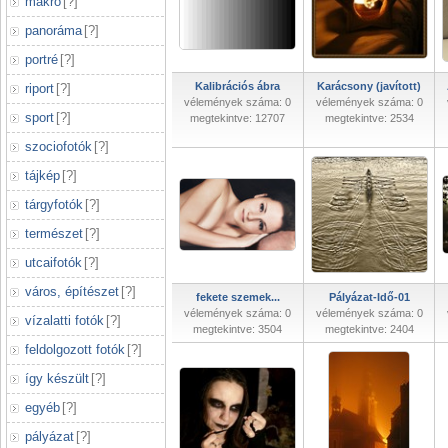
makró
[
?
]
panoráma
[
?
]
portré
[
?
]
Kalibrációs ábra
Karácsony (javított)
riport
[
?
]
vélemények száma: 0
vélemények száma: 0
sport
[
?
]
megtekintve: 12707
megtekintve: 2534
szociofotók
[
?
]
tájkép
[
?
]
tárgyfotók
[
?
]
természet
[
?
]
utcaifotók
[
?
]
város, építészet
[
?
]
fekete szemek...
Pályázat-Idő-01
vélemények száma: 0
vélemények száma: 0
vízalatti fotók
[
?
]
megtekintve: 3504
megtekintve: 2404
feldolgozott fotók
[
?
]
így készült
[
?
]
egyéb
[
?
]
pályázat
[
?
]