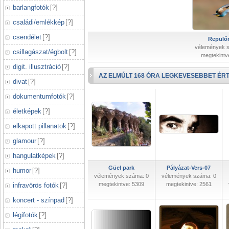
barlangfotók
[
?
]
családi/emlékkép
[
?
]
csendélet
[
?
]
Repülőr
vélemények 
csillagászat/égbolt
[
?
]
megtekintv
digit. illusztráció
[
?
]
AZ ELMÚLT 168 ÓRA LEGKEVESEBBET ÉRT
divat
[
?
]
dokumentumfotók
[
?
]
életképek
[
?
]
elkapott pillanatok
[
?
]
glamour
[
?
]
hangulatképek
[
?
]
Güel park
Pályázat-Vers-07
humor
[
?
]
vélemények száma: 0
vélemények száma: 0
megtekintve: 5309
megtekintve: 2561
infravörös fotók
[
?
]
koncert - színpad
[
?
]
légifotók
[
?
]