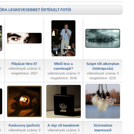
 ÓRA LEGKEVESEBBET ÉRTÉKELT FOTÓI
Pályázat-Vers-07
Miből lesz a
Sziget téli alkonyban
0
vélemények száma: 0
cserebogár?
(feldolgozás)
megtekintve: 2567
vélemények száma: 0
vélemények száma: 0
megtekintve: 3548
megtekintve: 3220
Karácsony (javított)
A régi cél karakterek
Szürrealista
0
vélemények száma: 0
vélemények száma: 0
impresszió