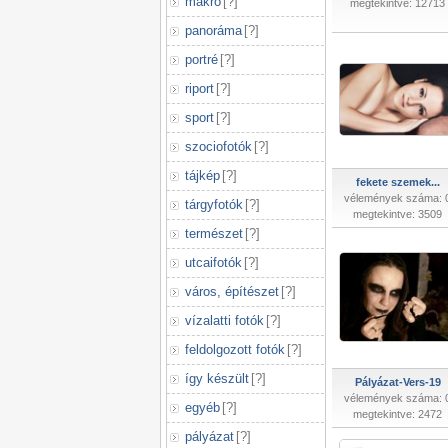
makró
[
?
]
megtekintve: 12713
panoráma
[
?
]
portré
[
?
]
riport
[
?
]
sport
[
?
]
szociofotók
[
?
]
tájkép
[
?
]
fekete szemek...
vélemények száma: 
tárgyfotók
[
?
]
megtekintve: 3509
természet
[
?
]
utcaifotók
[
?
]
város, építészet
[
?
]
vízalatti fotók
[
?
]
feldolgozott fotók
[
?
]
így készült
[
?
]
Pályázat-Vers-19
vélemények száma: 
egyéb
[
?
]
megtekintve: 2472
pályázat
[
?
]