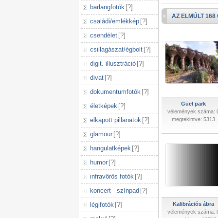
barlangfotók
[
?
]
AZ ELMÚLT 168
családi/emlékkép
[
?
]
csendélet
[
?
]
csillagászat/égbolt
[
?
]
digit. illusztráció
[
?
]
divat
[
?
]
dokumentumfotók
[
?
]
Güel park
életképek
[
?
]
vélemények száma: 
elkapott pillanatok
[
?
]
megtekintve: 5313
glamour
[
?
]
hangulatképek
[
?
]
humor
[
?
]
infravörös fotók
[
?
]
koncert - színpad
[
?
]
légifotók
[
?
]
Kalibrációs ábra
vélemények száma: 