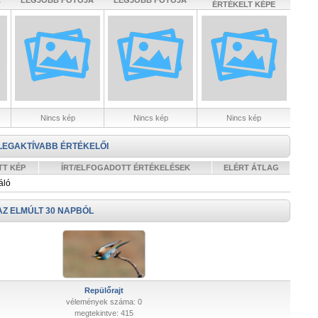
A
LEGJOBB FOTÓJA
LEGJOBB FOTÓJA
ÉRTÉKELT KÉPE
Nincs kép
Nincs kép
Nincs kép
LEGAKTÍVABB ÉRTÉKELŐI
TT KÉP
ÍRT/ELFOGADOTT ÉRTÉKELÉSEK
ELÉRT ÁTLAG
áló
AZ ELMÚLT 30 NAPBÓL
Repülőrajt
vélemények száma: 0
megtekintve: 415