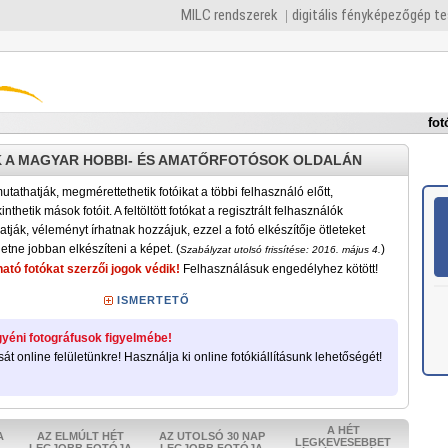
MILC rendszerek
digitális fényképezőgép t
fot
 A MAGYAR HOBBI- ÉS AMATŐRFOTÓSOK OLDALÁN
tathatják, megmérettethetik fotóikat a többi felhasználó előtt,
nthetik mások fotóit. A feltöltött fotókat a regisztrált felhasználók
atják, véleményt írhatnak hozzájuk, ezzel a fotó elkészítője ötleteket
etne jobban elkészíteni a képet. (
)
Szabályzat utolsó frissítése: 2016. május 4.
ató fotókat szerzői jogok védik!
Felhasználásuk engedélyhez kötött!
ISMERTETŐ
yéni fotográfusok figyelmébe!
sát online felületünkre! Használja ki online fotókiállításunk lehetőségét!
A HÉT
A
AZ ELMÚLT HÉT
AZ UTOLSÓ 30 NAP
LEGKEVESEBBET