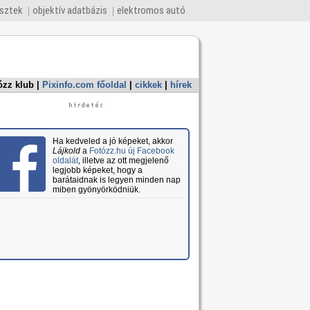
esztek
objektív adatbázis
elektromos autó
ózz klub
|
Pixinfo.com főoldal
|
cikkek
|
hírek
Ha kedveled a jó képeket, akkor
Lájkold
a
Fotózz.hu új Facebook
oldalát
, illetve az ott megjelenő
legjobb képeket, hogy a
barátaidnak is legyen minden nap
miben gyönyörködniük.