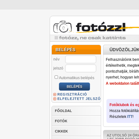
BELÉPÉS
ÜDVÖZÖLJÜK
név
Felhasználóink bemu
értékelhetik, megteki
jelszó
pontozhatják, bírálh
nyerhet, hogyan leh
Automatikus belépés
A weboldalon találh
REGISZTRÁCIÓ
ELFELEJTETT JELSZÓ
Fotóklubok és eg
Hozza fotókiállítá
FŐOLDAL
Részletek
ITT
!
FOTÓK
CIKKEK
AZ UTOLSÓ 24 ÓR