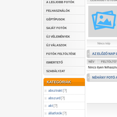
LEGJOBB FOTÓJ
A LEGJOBB FOTÓK
FELHASZNÁLÓK
GÉPTÍPUSOK
SAJÁT FOTÓK
ÚJ VÉLEMÉNYEK
Nincs kép
ÚJ VÁLASZOK
AZ ELŐZŐ NAP 
FOTÓK FELTÖLTÉSE
NÉV
FELTÖLTÖ
ISMERTETŐ
Nincs ilyen felhaszn
SZABÁLYZAT
NÉHÁNY FOTÓ 
KATEGÓRIÁK
absztrakt
[
?
]
abszurd
[
?
]
akt
[
?
]
állatfotók
[
?
]