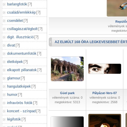
barlangfotók
[
?
]
családi/emlékkép
[
?
]
csendélet
[
?
]
Repülőr
vélemények 
csillagászat/égbolt
[
?
]
megtekintv
digit. illusztráció
[
?
]
AZ ELMÚLT 168 ÓRA LEGKEVESEBBET ÉRT
divat
[
?
]
dokumentumfotók
[
?
]
életképek
[
?
]
elkapott pillanatok
[
?
]
glamour
[
?
]
hangulatképek
[
?
]
Güel park
Pályázat-Vers-07
humor
[
?
]
vélemények száma: 0
vélemények száma: 0
megtekintve: 5313
megtekintve: 2568
infravörös fotók
[
?
]
koncert - színpad
[
?
]
légifotók
[
?
]