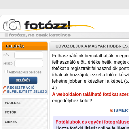
BELÉPÉS
ÜDVÖZÖLJÜK A MAGYAR HOBBI- É
név
Felhasználóink bemutathatják, megmére
felhasználó előtt, értékelhetik, megteki
jelszó
fotókat a regisztrált felhasználók pont
Automatikus belépés
írhatnak hozzájuk, ezzel a fotó elkész
lehetne jobban elkészíteni a képet. (
Sz
)
REGISZTRÁCIÓ
4.
ELFELEJTETT JELSZÓ
A weboldalon található fotókat szer
engedélyhez kötött!
FŐOLDAL
ISMER
FOTÓK
Fotóklubok és egyéni fotográfuso
CIKKEK
Hozza fotókiállítását online felületü