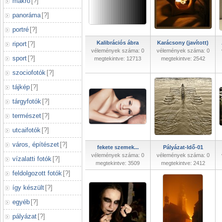
makró
[
?
]
panoráma
[
?
]
portré
[
?
]
Kalibrációs ábra
Karácsony (javított)
riport
[
?
]
vélemények száma: 0
vélemények száma: 0
sport
[
?
]
megtekintve: 12713
megtekintve: 2542
szociofotók
[
?
]
tájkép
[
?
]
tárgyfotók
[
?
]
természet
[
?
]
utcaifotók
[
?
]
város, építészet
[
?
]
fekete szemek...
Pályázat-Idő-01
vélemények száma: 0
vélemények száma: 0
vízalatti fotók
[
?
]
megtekintve: 3509
megtekintve: 2412
feldolgozott fotók
[
?
]
így készült
[
?
]
egyéb
[
?
]
pályázat
[
?
]