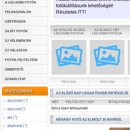
A LEGJOBB FOTÓK
fotókiállításunk lehetőségét!
Részletek
ITT
!
FELHASZNÁLÓK
GÉPTÍPUSOK
AZ UTOLSÓ 24 ÓRA
AZ ELMÚLT HÉT
SAJÁT FOTÓK
LEGJOBB FOTÓJA
LEGJOBB FOTÓJA
ÚJ VÉLEMÉNYEK
ÚJ VÁLASZOK
FOTÓK FELTÖLTÉSE
ISMERTETŐ
SZABÁLYZAT
Nincs kép
Nincs kép
KATEGÓRIÁK
AZ ELŐZŐ NAP LEGAKTÍVABB ÉRTÉKELŐI
absztrakt
[
?
]
NÉV
FELTÖLTÖTT KÉP
ÍRT/ELFOGA
Nincs ilyen felhasználó
abszurd
[
?
]
akt
[
?
]
NÉHÁNY FOTÓ AZ ELMÚLT 30 NAPBÓL
állatfotók
[
?
]