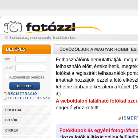
BELÉPÉS
ÜDVÖZÖLJÜK A MAGYAR HOBBI- É
név
Felhasználóink bemutathatják, megmére
felhasználó előtt, értékelhetik, megteki
jelszó
fotókat a regisztrált felhasználók pont
Automatikus belépés
írhatnak hozzájuk, ezzel a fotó elkész
lehetne jobban elkészíteni a képet. (
Sz
)
REGISZTRÁCIÓ
4.
ELFELEJTETT JELSZÓ
A weboldalon található fotókat szer
engedélyhez kötött!
FŐOLDAL
ISMER
FOTÓK
Fotóklubok és egyéni fotográfuso
CIKKEK
Hozza fotókiállítását online felületü