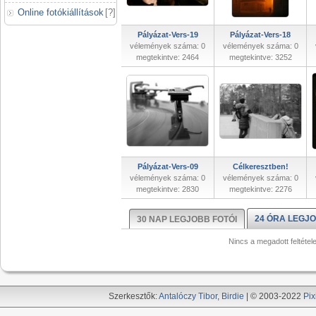
Online fotókiállítások
[
?
]
Pályázat-Vers-19
Pályázat-Vers-18
vélemények száma: 0
vélemények száma: 0
megtekintve: 2464
megtekintve: 3252
Pályázat-Vers-09
Célkeresztben!
vélemények száma: 0
vélemények száma: 0
megtekintve: 2830
megtekintve: 2276
24 ÓRA LEGJO
30 NAP LEGJOBB FOTÓI
Nincs a megadott feltétel
Szerkesztők:
Antalóczy Tibor
,
Birdie
| © 2003-2022
Pix