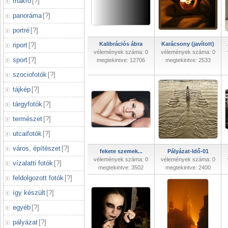
makró
[
?
]
panoráma
[
?
]
portré
[
?
]
Kalibrációs ábra
Karácsony (javított)
riport
[
?
]
vélemények száma: 0
vélemények száma: 0
sport
[
?
]
megtekintve: 12706
megtekintve: 2533
szociofotók
[
?
]
tájkép
[
?
]
tárgyfotók
[
?
]
természet
[
?
]
utcaifotók
[
?
]
város, építészet
[
?
]
fekete szemek...
Pályázat-Idő-01
vélemények száma: 0
vélemények száma: 0
vízalatti fotók
[
?
]
megtekintve: 3502
megtekintve: 2400
feldolgozott fotók
[
?
]
így készült
[
?
]
egyéb
[
?
]
pályázat
[
?
]