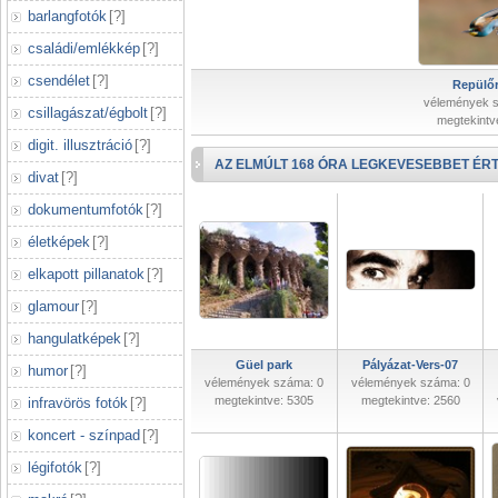
barlangfotók
[
?
]
családi/emlékkép
[
?
]
csendélet
[
?
]
Repülőr
vélemények 
csillagászat/égbolt
[
?
]
megtekintv
digit. illusztráció
[
?
]
AZ ELMÚLT 168 ÓRA LEGKEVESEBBET ÉRT
divat
[
?
]
dokumentumfotók
[
?
]
életképek
[
?
]
elkapott pillanatok
[
?
]
glamour
[
?
]
hangulatképek
[
?
]
Güel park
Pályázat-Vers-07
humor
[
?
]
vélemények száma: 0
vélemények száma: 0
megtekintve: 5305
megtekintve: 2560
infravörös fotók
[
?
]
koncert - színpad
[
?
]
légifotók
[
?
]