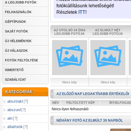
A LEGJOBB FOTÓK
fotókiállításunk lehetőségét!
Részletek
ITT
!
FELHASZNÁLÓK
GÉPTÍPUSOK
AZ UTOLSÓ 24 ÓRA
AZ ELMÚLT HÉT
SAJÁT FOTÓK
LEGJOBB FOTÓJA
LEGJOBB FOTÓJA
ÚJ VÉLEMÉNYEK
ÚJ VÁLASZOK
FOTÓK FELTÖLTÉSE
ISMERTETŐ
SZABÁLYZAT
Nincs kép
Nincs kép
KATEGÓRIÁK
AZ ELŐZŐ NAP LEGAKTÍVABB ÉRTÉKELŐI
absztrakt
[
?
]
NÉV
FELTÖLTÖTT KÉP
ÍRT/ELFOGA
Nincs ilyen felhasználó
abszurd
[
?
]
akt
[
?
]
NÉHÁNY FOTÓ AZ ELMÚLT 30 NAPBÓL
állatfotók
[
?
]