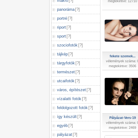
makró
[
?
]
megtekintve: 12710
panoráma
[
?
]
portré
[
?
]
riport
[
?
]
sport
[
?
]
szociofotók
[
?
]
tájkép
[
?
]
fekete szemek...
vélemények száma: 
tárgyfotók
[
?
]
megtekintve: 3506
természet
[
?
]
utcaifotók
[
?
]
város, építészet
[
?
]
vízalatti fotók
[
?
]
feldolgozott fotók
[
?
]
így készült
[
?
]
Pályázat-Vers-19
vélemények száma: 
egyéb
[
?
]
megtekintve: 2469
pályázat
[
?
]