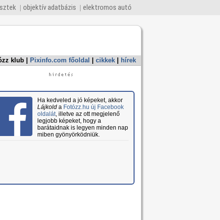
esztek
objektív adatbázis
elektromos autó
ózz klub
|
Pixinfo.com főoldal
|
cikkek
|
hírek
Ha kedveled a jó képeket, akkor
Lájkold
a
Fotózz.hu új Facebook
oldalát
, illetve az ott megjelenő
legjobb képeket, hogy a
barátaidnak is legyen minden nap
miben gyönyörködniük.