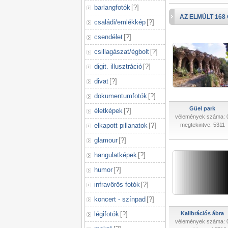
barlangfotók
[
?
]
AZ ELMÚLT 168
családi/emlékkép
[
?
]
csendélet
[
?
]
csillagászat/égbolt
[
?
]
digit. illusztráció
[
?
]
divat
[
?
]
dokumentumfotók
[
?
]
Güel park
életképek
[
?
]
vélemények száma: 
elkapott pillanatok
[
?
]
megtekintve: 5311
glamour
[
?
]
hangulatképek
[
?
]
humor
[
?
]
infravörös fotók
[
?
]
koncert - színpad
[
?
]
légifotók
[
?
]
Kalibrációs ábra
vélemények száma: 