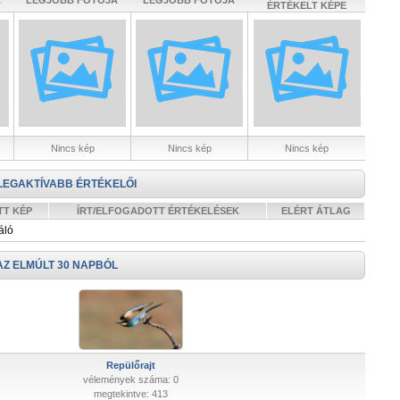
A
LEGJOBB FOTÓJA
LEGJOBB FOTÓJA
ÉRTÉKELT KÉPE
Nincs kép
Nincs kép
Nincs kép
LEGAKTÍVABB ÉRTÉKELŐI
TT KÉP
ÍRT/ELFOGADOTT ÉRTÉKELÉSEK
ELÉRT ÁTLAG
áló
AZ ELMÚLT 30 NAPBÓL
Repülőrajt
vélemények száma: 0
megtekintve: 413