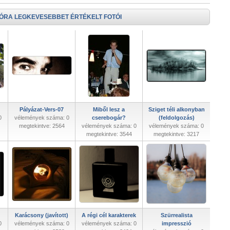
 ÓRA LEGKEVESEBBET ÉRTÉKELT FOTÓI
Pályázat-Vers-07
Miből lesz a
Sziget téli alkonyban
0
vélemények száma: 0
cserebogár?
(feldolgozás)
megtekintve: 2564
vélemények száma: 0
vélemények száma: 0
megtekintve: 3544
megtekintve: 3217
Karácsony (javított)
A régi cél karakterek
Szürrealista
0
vélemények száma: 0
vélemények száma: 0
impresszió