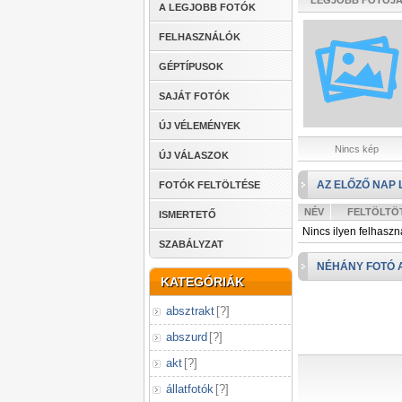
LEGJOBB FOTÓJ
A LEGJOBB FOTÓK
FELHASZNÁLÓK
GÉPTÍPUSOK
SAJÁT FOTÓK
ÚJ VÉLEMÉNYEK
Nincs kép
ÚJ VÁLASZOK
AZ ELŐZŐ NAP 
FOTÓK FELTÖLTÉSE
NÉV
FELTÖLTÖ
ISMERTETŐ
Nincs ilyen felhaszn
SZABÁLYZAT
NÉHÁNY FOTÓ 
KATEGÓRIÁK
absztrakt
[
?
]
abszurd
[
?
]
akt
[
?
]
állatfotók
[
?
]