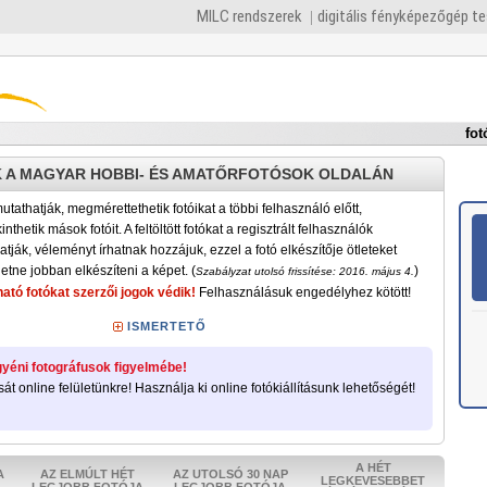
MILC rendszerek
digitális fényképezőgép t
fot
 A MAGYAR HOBBI- ÉS AMATŐRFOTÓSOK OLDALÁN
tathatják, megmérettethetik fotóikat a többi felhasználó előtt,
nthetik mások fotóit. A feltöltött fotókat a regisztrált felhasználók
atják, véleményt írhatnak hozzájuk, ezzel a fotó elkészítője ötleteket
etne jobban elkészíteni a képet. (
)
Szabályzat utolsó frissítése: 2016. május 4.
ató fotókat szerzői jogok védik!
Felhasználásuk engedélyhez kötött!
ISMERTETŐ
yéni fotográfusok figyelmébe!
sát online felületünkre! Használja ki online fotókiállításunk lehetőségét!
A HÉT
A
AZ ELMÚLT HÉT
AZ UTOLSÓ 30 NAP
LEGKEVESEBBET