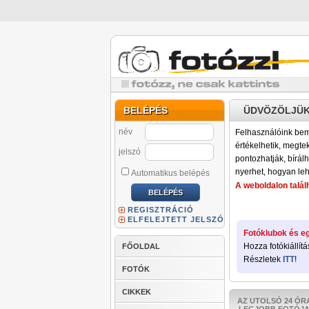
BELÉPÉS
ÜDVÖZÖLJÜK
név
Felhasználóink bemu
értékelhetik, megteki
jelszó
pontozhatják, bírálh
nyerhet, hogyan leh
Automatikus belépés
A weboldalon találh
REGISZTRÁCIÓ
ELFELEJTETT JELSZÓ
Fotóklubok és eg
Hozza fotókiállítá
FŐOLDAL
Részletek
ITT
!
FOTÓK
CIKKEK
AZ UTOLSÓ 24 ÓR