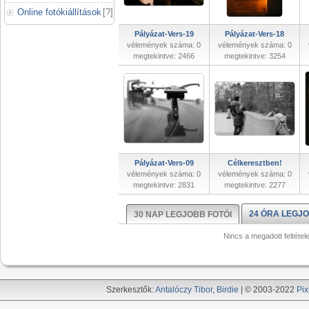
Online fotókiállítások
[
?
]
Pályázat-Vers-19
Pályázat-Vers-18
vélemények száma: 0
vélemények száma: 0
megtekintve: 2466
megtekintve: 3254
Pályázat-Vers-09
Célkeresztben!
vélemények száma: 0
vélemények száma: 0
megtekintve: 2831
megtekintve: 2277
24 ÓRA LEGJO
30 NAP LEGJOBB FOTÓI
Nincs a megadott feltétel
Szerkesztők:
Antalóczy Tibor
,
Birdie
| © 2003-2022
Pix