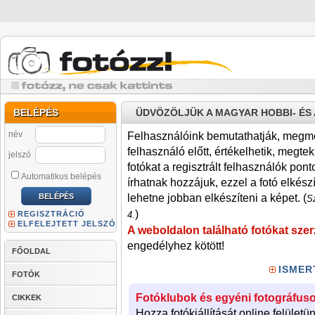
BELÉPÉS
ÜDVÖZÖLJÜK A MAGYAR HOBBI- É
név
Felhasználóink bemutathatják, megmére
felhasználó előtt, értékelhetik, megteki
jelszó
fotókat a regisztrált felhasználók pont
Automatikus belépés
írhatnak hozzájuk, ezzel a fotó elkész
lehetne jobban elkészíteni a képet. (
Sz
)
REGISZTRÁCIÓ
4.
ELFELEJTETT JELSZÓ
A weboldalon található fotókat szer
engedélyhez kötött!
FŐOLDAL
ISMER
FOTÓK
Fotóklubok és egyéni fotográfuso
CIKKEK
Hozza fotókiállítását online felületü