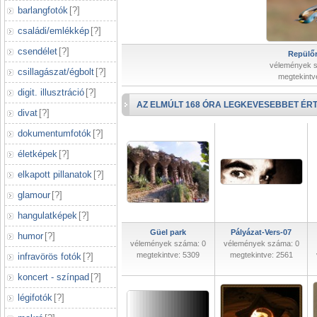
barlangfotók
[
?
]
családi/emlékkép
[
?
]
csendélet
[
?
]
Repülőr
vélemények 
csillagászat/égbolt
[
?
]
megtekintv
digit. illusztráció
[
?
]
AZ ELMÚLT 168 ÓRA LEGKEVESEBBET ÉRT
divat
[
?
]
dokumentumfotók
[
?
]
életképek
[
?
]
elkapott pillanatok
[
?
]
glamour
[
?
]
hangulatképek
[
?
]
Güel park
Pályázat-Vers-07
humor
[
?
]
vélemények száma: 0
vélemények száma: 0
megtekintve: 5309
megtekintve: 2561
infravörös fotók
[
?
]
koncert - színpad
[
?
]
légifotók
[
?
]