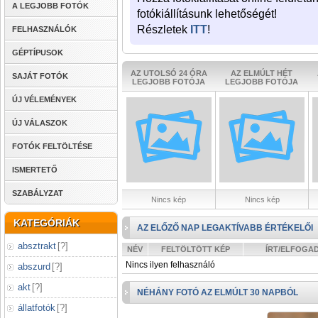
A LEGJOBB FOTÓK
fotókiállításunk lehetőségét!
Részletek
ITT
!
FELHASZNÁLÓK
GÉPTÍPUSOK
AZ UTOLSÓ 24 ÓRA
AZ ELMÚLT HÉT
SAJÁT FOTÓK
LEGJOBB FOTÓJA
LEGJOBB FOTÓJA
ÚJ VÉLEMÉNYEK
ÚJ VÁLASZOK
FOTÓK FELTÖLTÉSE
ISMERTETŐ
SZABÁLYZAT
Nincs kép
Nincs kép
KATEGÓRIÁK
AZ ELŐZŐ NAP LEGAKTÍVABB ÉRTÉKELŐI
absztrakt
[
?
]
NÉV
FELTÖLTÖTT KÉP
ÍRT/ELFOGA
Nincs ilyen felhasználó
abszurd
[
?
]
akt
[
?
]
NÉHÁNY FOTÓ AZ ELMÚLT 30 NAPBÓL
állatfotók
[
?
]