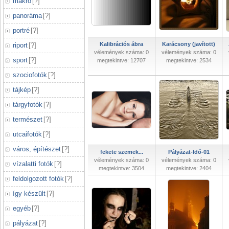
makró
[
?
]
panoráma
[
?
]
portré
[
?
]
Kalibrációs ábra
Karácsony (javított)
riport
[
?
]
vélemények száma: 0
vélemények száma: 0
sport
[
?
]
megtekintve: 12707
megtekintve: 2534
szociofotók
[
?
]
tájkép
[
?
]
tárgyfotók
[
?
]
természet
[
?
]
utcaifotók
[
?
]
város, építészet
[
?
]
fekete szemek...
Pályázat-Idő-01
vélemények száma: 0
vélemények száma: 0
vízalatti fotók
[
?
]
megtekintve: 3504
megtekintve: 2404
feldolgozott fotók
[
?
]
így készült
[
?
]
egyéb
[
?
]
pályázat
[
?
]