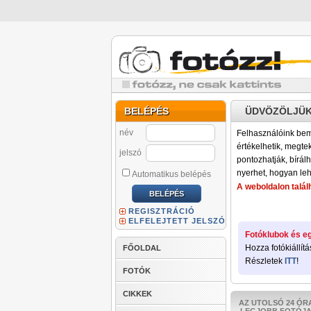
BELÉPÉS
ÜDVÖZÖLJÜK
név
Felhasználóink bemu
értékelhetik, megteki
jelszó
pontozhatják, bírálh
nyerhet, hogyan leh
Automatikus belépés
A weboldalon találh
REGISZTRÁCIÓ
ELFELEJTETT JELSZÓ
Fotóklubok és eg
Hozza fotókiállítá
FŐOLDAL
Részletek
ITT
!
FOTÓK
CIKKEK
AZ UTOLSÓ 24 ÓR