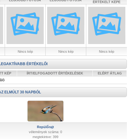
A
LEGJOBB FOTÓJA
LEGJOBB FOTÓJA
ÉRTÉKELT KÉPE
Nincs kép
Nincs kép
Nincs kép
LEGAKTÍVABB ÉRTÉKELŐI
TT KÉP
ÍRT/ELFOGADOTT ÉRTÉKELÉSEK
ELÉRT ÁTLAG
áló
AZ ELMÚLT 30 NAPBÓL
Repülőrajt
vélemények száma: 0
megtekintve: 399