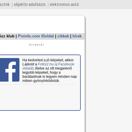
esztek
objektív adatbázis
elektromos autó
ózz klub
|
Pixinfo.com főoldal
|
cikkek
|
hírek
Ha kedveled a jó képeket, akkor
Lájkold
a
Fotózz.hu új Facebook
oldalát
, illetve az ott megjelenő
legjobb képeket, hogy a
barátaidnak is legyen minden nap
miben gyönyörködniük.