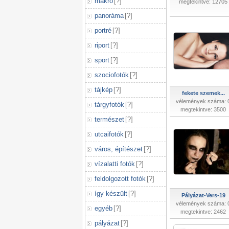
makró
[
?
]
megtekintve: 12705
panoráma
[
?
]
portré
[
?
]
riport
[
?
]
sport
[
?
]
szociofotók
[
?
]
tájkép
[
?
]
fekete szemek...
vélemények száma: 
tárgyfotók
[
?
]
megtekintve: 3500
természet
[
?
]
utcaifotók
[
?
]
város, építészet
[
?
]
vízalatti fotók
[
?
]
feldolgozott fotók
[
?
]
így készült
[
?
]
Pályázat-Vers-19
vélemények száma: 
egyéb
[
?
]
megtekintve: 2462
pályázat
[
?
]