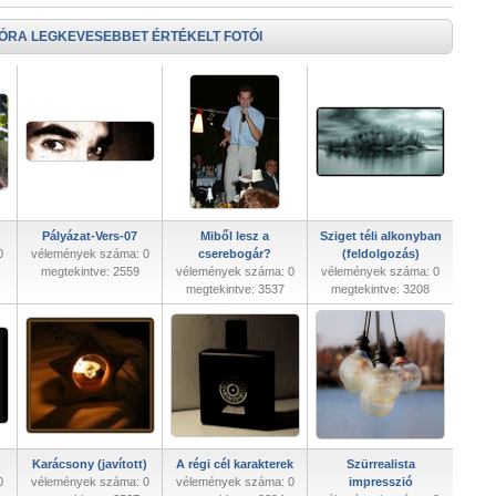
 ÓRA LEGKEVESEBBET ÉRTÉKELT FOTÓI
Pályázat-Vers-07
Miből lesz a
Sziget téli alkonyban
0
vélemények száma: 0
cserebogár?
(feldolgozás)
megtekintve: 2559
vélemények száma: 0
vélemények száma: 0
megtekintve: 3537
megtekintve: 3208
Karácsony (javított)
A régi cél karakterek
Szürrealista
0
vélemények száma: 0
vélemények száma: 0
impresszió