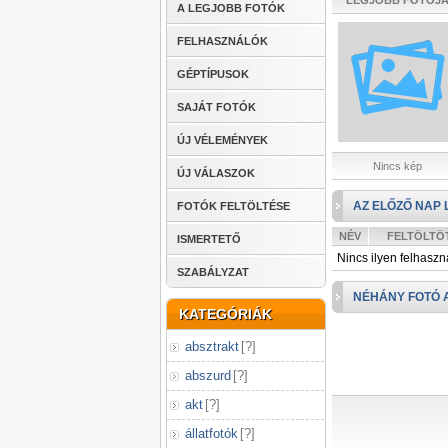
LEGJOBB FOTÓJ
A LEGJOBB FOTÓK
FELHASZNÁLÓK
GÉPTÍPUSOK
SAJÁT FOTÓK
ÚJ VÉLEMÉNYEK
Nincs kép
ÚJ VÁLASZOK
AZ ELŐZŐ NAP 
FOTÓK FELTÖLTÉSE
NÉV
FELTÖLTÖ
ISMERTETŐ
Nincs ilyen felhaszn
SZABÁLYZAT
NÉHÁNY FOTÓ 
KATEGÓRIÁK
absztrakt
[
?
]
abszurd
[
?
]
akt
[
?
]
állatfotók
[
?
]