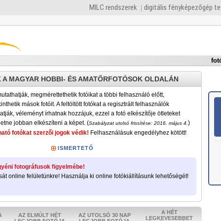
MILC rendszerek
digitális fényképezőgép t
fot
 A MAGYAR HOBBI- ÉS AMATŐRFOTÓSOK OLDALÁN
tathatják, megmérettethetik fotóikat a többi felhasználó előtt,
nthetik mások fotóit. A feltöltött fotókat a regisztrált felhasználók
atják, véleményt írhatnak hozzájuk, ezzel a fotó elkészítője ötleteket
etne jobban elkészíteni a képet. (
)
Szabályzat utolsó frissítése: 2016. május 4.
ató fotókat szerzői jogok védik!
Felhasználásuk engedélyhez kötött!
ISMERTETŐ
yéni fotográfusok figyelmébe!
sát online felületünkre! Használja ki online fotókiállításunk lehetőségét!
A HÉT
A
AZ ELMÚLT HÉT
AZ UTOLSÓ 30 NAP
LEGKEVESEBBET