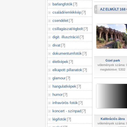
barlangfotók
[
?
]
AZ ELMÚLT 168
családi/emlékkép
[
?
]
csendélet
[
?
]
csillagászat/égbolt
[
?
]
digit. illusztráció
[
?
]
divat
[
?
]
dokumentumfotók
[
?
]
Güel park
életképek
[
?
]
vélemények száma: 
elkapott pillanatok
[
?
]
megtekintve: 5302
glamour
[
?
]
hangulatképek
[
?
]
humor
[
?
]
infravörös fotók
[
?
]
koncert - színpad
[
?
]
légifotók
[
?
]
Kalibrációs ábra
vélemények száma: 