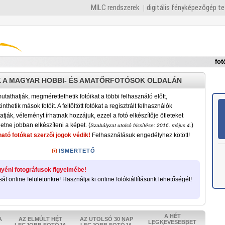
MILC rendszerek
digitális fényképezőgép t
fot
 A MAGYAR HOBBI- ÉS AMATŐRFOTÓSOK OLDALÁN
tathatják, megmérettethetik fotóikat a többi felhasználó előtt,
nthetik mások fotóit. A feltöltött fotókat a regisztrált felhasználók
atják, véleményt írhatnak hozzájuk, ezzel a fotó elkészítője ötleteket
etne jobban elkészíteni a képet. (
)
Szabályzat utolsó frissítése: 2016. május 4.
ató fotókat szerzői jogok védik!
Felhasználásuk engedélyhez kötött!
ISMERTETŐ
yéni fotográfusok figyelmébe!
sát online felületünkre! Használja ki online fotókiállításunk lehetőségét!
A HÉT
A
AZ ELMÚLT HÉT
AZ UTOLSÓ 30 NAP
LEGKEVESEBBET