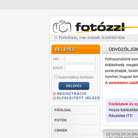
BELÉPÉS
ÜDVÖZÖLJÜK
név
Felhasználóink bemu
értékelhetik, megteki
jelszó
pontozhatják, bírálh
nyerhet, hogyan leh
Automatikus belépés
A weboldalon találh
REGISZTRÁCIÓ
ELFELEJTETT JELSZÓ
Fotóklubok és eg
Hozza fotókiállítá
FŐOLDAL
Részletek
ITT
!
FOTÓK
CIKKEK
AZ UTOLSÓ 24 ÓR