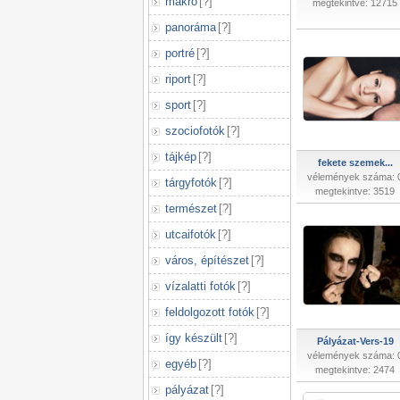
makró
[
?
]
megtekintve: 12715
panoráma
[
?
]
portré
[
?
]
riport
[
?
]
sport
[
?
]
szociofotók
[
?
]
tájkép
[
?
]
fekete szemek...
vélemények száma: 
tárgyfotók
[
?
]
megtekintve: 3519
természet
[
?
]
utcaifotók
[
?
]
város, építészet
[
?
]
vízalatti fotók
[
?
]
feldolgozott fotók
[
?
]
így készült
[
?
]
Pályázat-Vers-19
vélemények száma: 
egyéb
[
?
]
megtekintve: 2474
pályázat
[
?
]