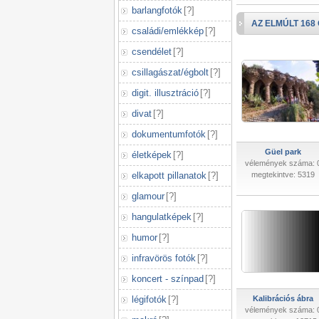
barlangfotók
[
?
]
AZ ELMÚLT 168
családi/emlékkép
[
?
]
csendélet
[
?
]
csillagászat/égbolt
[
?
]
digit. illusztráció
[
?
]
divat
[
?
]
dokumentumfotók
[
?
]
Güel park
életképek
[
?
]
vélemények száma: 
elkapott pillanatok
[
?
]
megtekintve: 5319
glamour
[
?
]
hangulatképek
[
?
]
humor
[
?
]
infravörös fotók
[
?
]
koncert - színpad
[
?
]
légifotók
[
?
]
Kalibrációs ábra
vélemények száma: 