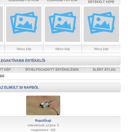
A
LEGJOBB FOTÓJA
LEGJOBB FOTÓJA
ÉRTÉKELT KÉPE
Nincs kép
Nincs kép
Nincs kép
LEGAKTÍVABB ÉRTÉKELŐI
TT KÉP
ÍRT/ELFOGADOTT ÉRTÉKELÉSEK
ELÉRT ÁTLAG
áló
AZ ELMÚLT 30 NAPBÓL
Repülőrajt
vélemények száma: 0
megtekintve: 428