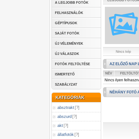
LEGJOBB FOTÓJ
A LEGJOBB FOTÓK
FELHASZNÁLÓK
GÉPTÍPUSOK
SAJÁT FOTÓK
ÚJ VÉLEMÉNYEK
Nincs kép
ÚJ VÁLASZOK
AZ ELŐZŐ NAP 
FOTÓK FELTÖLTÉSE
NÉV
FELTÖLTÖ
ISMERTETŐ
Nincs ilyen felhaszn
SZABÁLYZAT
NÉHÁNY FOTÓ 
KATEGÓRIÁK
absztrakt
[
?
]
abszurd
[
?
]
akt
[
?
]
állatfotók
[
?
]