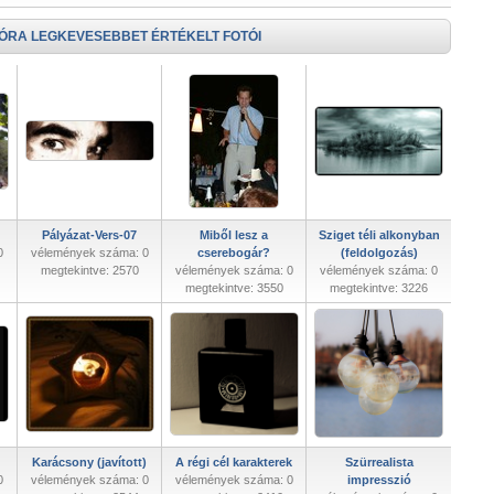
 ÓRA LEGKEVESEBBET ÉRTÉKELT FOTÓI
Pályázat-Vers-07
Miből lesz a
Sziget téli alkonyban
0
vélemények száma: 0
cserebogár?
(feldolgozás)
megtekintve: 2570
vélemények száma: 0
vélemények száma: 0
megtekintve: 3550
megtekintve: 3226
Karácsony (javított)
A régi cél karakterek
Szürrealista
0
vélemények száma: 0
vélemények száma: 0
impresszió