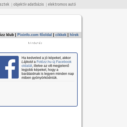
esztek
objektív adatbázis
elektromos autó
ózz klub
|
Pixinfo.com főoldal
|
cikkek
|
hírek
Ha kedveled a jó képeket, akkor
Lájkold
a
Fotózz.hu új Facebook
oldalát
, illetve az ott megjelenő
legjobb képeket, hogy a
barátaidnak is legyen minden nap
miben gyönyörködniük.