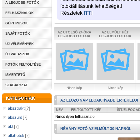
A LEGJOBB FOTÓK
fotókiállításunk lehetőségét!
Részletek
ITT
!
FELHASZNÁLÓK
GÉPTÍPUSOK
AZ UTOLSÓ 24 ÓRA
AZ ELMÚLT HÉT
SAJÁT FOTÓK
LEGJOBB FOTÓJA
LEGJOBB FOTÓJA
ÚJ VÉLEMÉNYEK
ÚJ VÁLASZOK
FOTÓK FELTÖLTÉSE
ISMERTETŐ
SZABÁLYZAT
Nincs kép
Nincs kép
KATEGÓRIÁK
AZ ELŐZŐ NAP LEGAKTÍVABB ÉRTÉKELŐI
absztrakt
[
?
]
NÉV
FELTÖLTÖTT KÉP
ÍRT/ELFOGA
Nincs ilyen felhasználó
abszurd
[
?
]
akt
[
?
]
NÉHÁNY FOTÓ AZ ELMÚLT 30 NAPBÓL
állatfotók
[
?
]