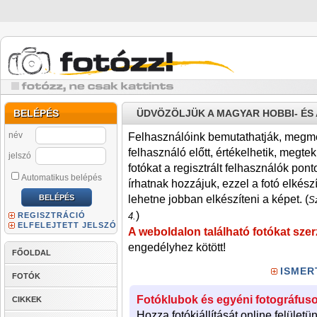
BELÉPÉS
ÜDVÖZÖLJÜK A MAGYAR HOBBI- É
név
Felhasználóink bemutathatják, megmére
felhasználó előtt, értékelhetik, megteki
jelszó
fotókat a regisztrált felhasználók pont
Automatikus belépés
írhatnak hozzájuk, ezzel a fotó elkész
lehetne jobban elkészíteni a képet. (
Sz
)
REGISZTRÁCIÓ
4.
ELFELEJTETT JELSZÓ
A weboldalon található fotókat szer
engedélyhez kötött!
FŐOLDAL
ISMER
FOTÓK
Fotóklubok és egyéni fotográfuso
CIKKEK
Hozza fotókiállítását online felületü