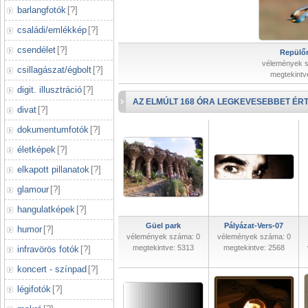
barlangfotók
[
?
]
családi/emlékkép
[
?
]
csendélet
[
?
]
Repülőr
vélemények 
csillagászat/égbolt
[
?
]
megtekintv
digit. illusztráció
[
?
]
AZ ELMÚLT 168 ÓRA LEGKEVESEBBET ÉRT
divat
[
?
]
dokumentumfotók
[
?
]
életképek
[
?
]
elkapott pillanatok
[
?
]
glamour
[
?
]
hangulatképek
[
?
]
Güel park
Pályázat-Vers-07
humor
[
?
]
vélemények száma: 0
vélemények száma: 0
megtekintve: 5313
megtekintve: 2568
infravörös fotók
[
?
]
koncert - színpad
[
?
]
légifotók
[
?
]