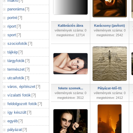
makró
[
?
]
panoráma
[
?
]
portré
[
?
]
Kalibrációs ábra
Karácsony (javított)
riport
[
?
]
vélemények száma: 0
vélemények száma: 0
sport
[
?
]
megtekintve: 12714
megtekintve: 2542
szociofotók
[
?
]
tájkép
[
?
]
tárgyfotók
[
?
]
természet
[
?
]
utcaifotók
[
?
]
város, építészet
[
?
]
fekete szemek...
Pályázat-Idő-01
vélemények száma: 0
vélemények száma: 0
vízalatti fotók
[
?
]
megtekintve: 3512
megtekintve: 2412
feldolgozott fotók
[
?
]
így készült
[
?
]
egyéb
[
?
]
pályázat
[
?
]