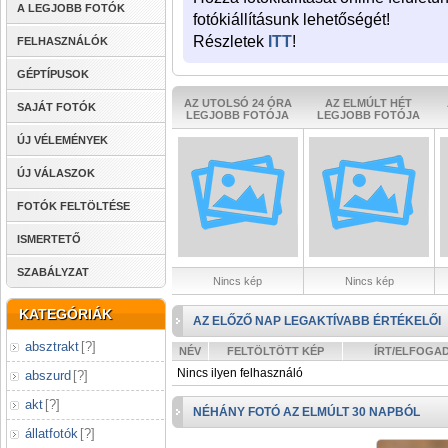
A LEGJOBB FOTÓK
fotókiállításunk lehetőségét!
Részletek
ITT
!
FELHASZNÁLÓK
GÉPTÍPUSOK
AZ UTOLSÓ 24 ÓRA
AZ ELMÚLT HÉT
SAJÁT FOTÓK
LEGJOBB FOTÓJA
LEGJOBB FOTÓJA
ÚJ VÉLEMÉNYEK
ÚJ VÁLASZOK
FOTÓK FELTÖLTÉSE
ISMERTETŐ
SZABÁLYZAT
Nincs kép
Nincs kép
KATEGÓRIÁK
AZ ELŐZŐ NAP LEGAKTÍVABB ÉRTÉKELŐI
absztrakt
[
?
]
NÉV
FELTÖLTÖTT KÉP
ÍRT/ELFOGA
Nincs ilyen felhasználó
abszurd
[
?
]
akt
[
?
]
NÉHÁNY FOTÓ AZ ELMÚLT 30 NAPBÓL
állatfotók
[
?
]