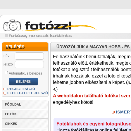
BELÉPÉS
ÜDVÖZÖLJÜK A MAGYAR HOBBI- É
név
Felhasználóink bemutathatják, megmére
felhasználó előtt, értékelhetik, megteki
jelszó
fotókat a regisztrált felhasználók pont
Automatikus belépés
írhatnak hozzájuk, ezzel a fotó elkész
lehetne jobban elkészíteni a képet. (
Sz
)
REGISZTRÁCIÓ
4.
ELFELEJTETT JELSZÓ
A weboldalon található fotókat szer
engedélyhez kötött!
FŐOLDAL
ISMER
FOTÓK
Fotóklubok és egyéni fotográfuso
CIKKEK
Hozza fotókiállítását online felületü