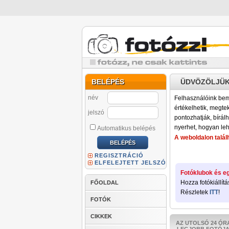
BELÉPÉS
ÜDVÖZÖLJÜK
név
Felhasználóink bemu
értékelhetik, megteki
jelszó
pontozhatják, bírálh
nyerhet, hogyan leh
Automatikus belépés
A weboldalon találh
REGISZTRÁCIÓ
ELFELEJTETT JELSZÓ
Fotóklubok és eg
Hozza fotókiállítá
FŐOLDAL
Részletek
ITT
!
FOTÓK
CIKKEK
AZ UTOLSÓ 24 ÓR