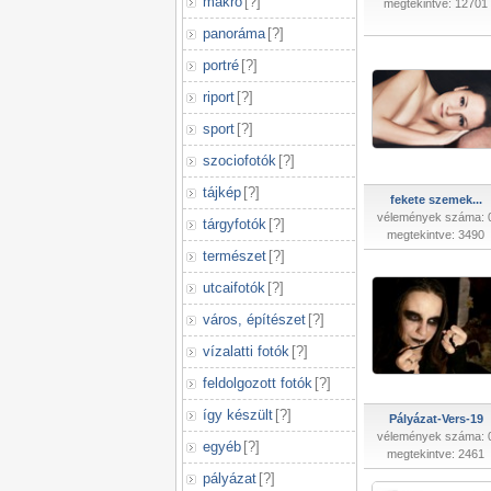
makró
[
?
]
megtekintve: 12701
panoráma
[
?
]
portré
[
?
]
riport
[
?
]
sport
[
?
]
szociofotók
[
?
]
tájkép
[
?
]
fekete szemek...
vélemények száma: 
tárgyfotók
[
?
]
megtekintve: 3490
természet
[
?
]
utcaifotók
[
?
]
város, építészet
[
?
]
vízalatti fotók
[
?
]
feldolgozott fotók
[
?
]
így készült
[
?
]
Pályázat-Vers-19
vélemények száma: 
egyéb
[
?
]
megtekintve: 2461
pályázat
[
?
]