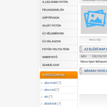
LEGJOBB FOTÓJ
A LEGJOBB FOTÓK
FELHASZNÁLÓK
GÉPTÍPUSOK
SAJÁT FOTÓK
ÚJ VÉLEMÉNYEK
Nincs kép
ÚJ VÁLASZOK
AZ ELŐZŐ NAP 
FOTÓK FELTÖLTÉSE
NÉV
FELTÖLTÖ
ISMERTETŐ
Nincs ilyen felhaszn
SZABÁLYZAT
NÉHÁNY FOTÓ 
KATEGÓRIÁK
absztrakt
[
?
]
abszurd
[
?
]
akt
[
?
]
állatfotók
[
?
]