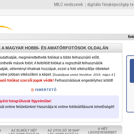
MILC rendszerek
digitális fényképezőgép t
fot
 A MAGYAR HOBBI- ÉS AMATŐRFOTÓSOK OLDALÁN
tathatják, megmérettethetik fotóikat a többi felhasználó előtt,
nthetik mások fotóit. A feltöltött fotókat a regisztrált felhasználók
atják, véleményt írhatnak hozzájuk, ezzel a fotó elkészítője ötleteket
etne jobban elkészíteni a képet. (
)
Szabályzat utolsó frissítése: 2016. május 4.
ató fotókat szerzői jogok védik!
Felhasználásuk engedélyhez kötött!
ISMERTETŐ
yéni fotográfusok figyelmébe!
sát online felületünkre! Használja ki online fotókiállításunk lehetőségét!
A HÉT
A
AZ ELMÚLT HÉT
AZ UTOLSÓ 30 NAP
LEGKEVESEBBET