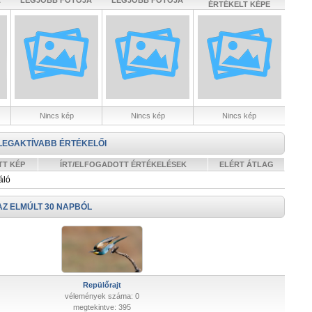
A
LEGJOBB FOTÓJA
LEGJOBB FOTÓJA
ÉRTÉKELT KÉPE
Nincs kép
Nincs kép
Nincs kép
LEGAKTÍVABB ÉRTÉKELŐI
TT KÉP
ÍRT/ELFOGADOTT ÉRTÉKELÉSEK
ELÉRT ÁTLAG
áló
AZ ELMÚLT 30 NAPBÓL
Repülőrajt
vélemények száma: 0
megtekintve: 395