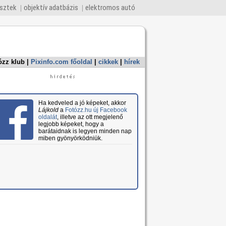
esztek
objektív adatbázis
elektromos autó
ózz klub
|
Pixinfo.com főoldal
|
cikkek
|
hírek
Ha kedveled a jó képeket, akkor
Lájkold
a
Fotózz.hu új Facebook
oldalát
, illetve az ott megjelenő
legjobb képeket, hogy a
barátaidnak is legyen minden nap
miben gyönyörködniük.