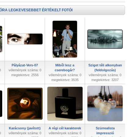
 ÓRA LEGKEVESEBBET ÉRTÉKELT FOTÓI
Pályázat-Vers-07
Miből lesz a
Sziget téli alkonyban
0
vélemények száma: 0
cserebogár?
(feldolgozás)
megtekintve: 2556
vélemények száma: 0
vélemények száma: 0
megtekintve: 3535
megtekintve: 3207
Karácsony (javított)
A régi cél karakterek
Szürrealista
0
vélemények száma: 0
vélemények száma: 0
impresszió