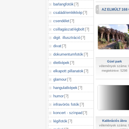
barlangfotók
[
?
]
AZ ELMÚLT 168
családi/emlékkép
[
?
]
csendélet
[
?
]
csillagászat/égbolt
[
?
]
digit. illusztráció
[
?
]
divat
[
?
]
dokumentumfotók
[
?
]
Güel park
életképek
[
?
]
vélemények száma: 
elkapott pillanatok
[
?
]
megtekintve: 5298
glamour
[
?
]
hangulatképek
[
?
]
humor
[
?
]
infravörös fotók
[
?
]
koncert - színpad
[
?
]
légifotók
[
?
]
Kalibrációs ábra
vélemények száma: 