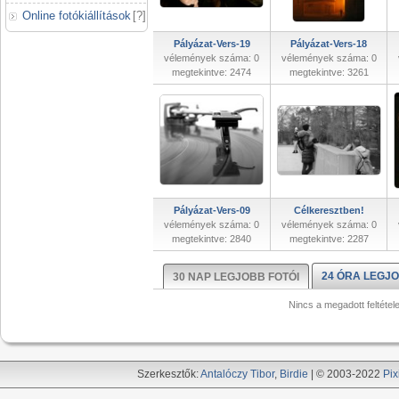
Online fotókiállítások
[
?
]
Pályázat-Vers-19
Pályázat-Vers-18
vélemények száma: 0
vélemények száma: 0
megtekintve: 2474
megtekintve: 3261
Pályázat-Vers-09
Célkeresztben!
vélemények száma: 0
vélemények száma: 0
megtekintve: 2840
megtekintve: 2287
24 ÓRA LEGJO
30 NAP LEGJOBB FOTÓI
Nincs a megadott feltétel
Szerkesztők:
Antalóczy Tibor
,
Birdie
| © 2003-2022
Pix