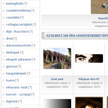
barlangfotók
[
?
]
családi/emlékkép
[
?
]
csendélet
[
?
]
Repülőr
vélemények 
csillagászat/égbolt
[
?
]
megtekintv
digit. illusztráció
[
?
]
AZ ELMÚLT 168 ÓRA LEGKEVESEBBET ÉRT
divat
[
?
]
dokumentumfotók
[
?
]
életképek
[
?
]
elkapott pillanatok
[
?
]
glamour
[
?
]
hangulatképek
[
?
]
Güel park
Pályázat-Vers-07
humor
[
?
]
vélemények száma: 0
vélemények száma: 0
megtekintve: 5319
megtekintve: 2570
infravörös fotók
[
?
]
koncert - színpad
[
?
]
légifotók
[
?
]