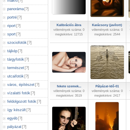
makró
[
?
]
panoráma
[
?
]
portré
[
?
]
Kalibrációs ábra
Karácsony (javított)
riport
[
?
]
vélemények száma: 0
vélemények száma: 0
sport
[
?
]
megtekintve: 12715
megtekintve: 2544
szociofotók
[
?
]
tájkép
[
?
]
tárgyfotók
[
?
]
természet
[
?
]
utcaifotók
[
?
]
város, építészet
[
?
]
fekete szemek...
Pályázat-Idő-01
vélemények száma: 0
vélemények száma: 0
vízalatti fotók
[
?
]
megtekintve: 3519
megtekintve: 2417
feldolgozott fotók
[
?
]
így készült
[
?
]
egyéb
[
?
]
pályázat
[
?
]