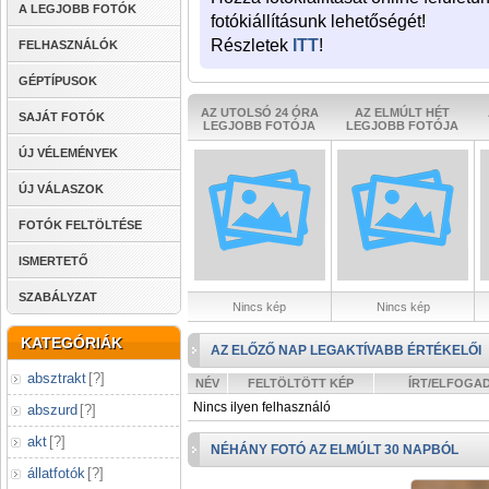
A LEGJOBB FOTÓK
fotókiállításunk lehetőségét!
Részletek
ITT
!
FELHASZNÁLÓK
GÉPTÍPUSOK
AZ UTOLSÓ 24 ÓRA
AZ ELMÚLT HÉT
SAJÁT FOTÓK
LEGJOBB FOTÓJA
LEGJOBB FOTÓJA
ÚJ VÉLEMÉNYEK
ÚJ VÁLASZOK
FOTÓK FELTÖLTÉSE
ISMERTETŐ
SZABÁLYZAT
Nincs kép
Nincs kép
KATEGÓRIÁK
AZ ELŐZŐ NAP LEGAKTÍVABB ÉRTÉKELŐI
absztrakt
[
?
]
NÉV
FELTÖLTÖTT KÉP
ÍRT/ELFOGA
Nincs ilyen felhasználó
abszurd
[
?
]
akt
[
?
]
NÉHÁNY FOTÓ AZ ELMÚLT 30 NAPBÓL
állatfotók
[
?
]