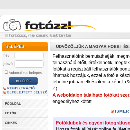
BELÉPÉS
ÜDVÖZÖLJÜK A MAGYAR HOBBI- É
név
Felhasználóink bemutathatják, megmére
felhasználó előtt, értékelhetik, megteki
jelszó
fotókat a regisztrált felhasználók pont
Automatikus belépés
írhatnak hozzájuk, ezzel a fotó elkész
lehetne jobban elkészíteni a képet. (
Sz
)
REGISZTRÁCIÓ
4.
ELFELEJTETT JELSZÓ
A weboldalon található fotókat szer
engedélyhez kötött!
FŐOLDAL
ISMER
FOTÓK
Fotóklubok és egyéni fotográfuso
CIKKEK
Hozza fotókiállítását online felületü