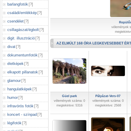
barlangfotók
[
?
]
családi/emlékkép
[
?
]
csendélet
[
?
]
Repülőr
vélemények 
csillagászat/égbolt
[
?
]
megtekintv
digit. illusztráció
[
?
]
AZ ELMÚLT 168 ÓRA LEGKEVESEBBET ÉRT
divat
[
?
]
dokumentumfotók
[
?
]
életképek
[
?
]
elkapott pillanatok
[
?
]
glamour
[
?
]
hangulatképek
[
?
]
Güel park
Pályázat-Vers-07
humor
[
?
]
vélemények száma: 0
vélemények száma: 0
megtekintve: 5316
megtekintve: 2568
infravörös fotók
[
?
]
koncert - színpad
[
?
]
légifotók
[
?
]