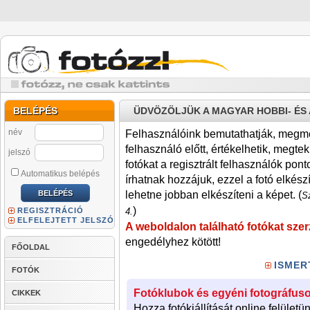
BELÉPÉS
ÜDVÖZÖLJÜK A MAGYAR HOBBI- É
név
Felhasználóink bemutathatják, megmére
felhasználó előtt, értékelhetik, megteki
jelszó
fotókat a regisztrált felhasználók pont
Automatikus belépés
írhatnak hozzájuk, ezzel a fotó elkész
lehetne jobban elkészíteni a képet. (
Sz
)
REGISZTRÁCIÓ
4.
ELFELEJTETT JELSZÓ
A weboldalon található fotókat szer
engedélyhez kötött!
FŐOLDAL
ISMER
FOTÓK
Fotóklubok és egyéni fotográfuso
CIKKEK
Hozza fotókiállítását online felületü