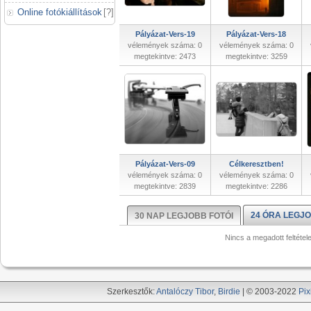
Online fotókiállítások
[
?
]
Pályázat-Vers-19
Pályázat-Vers-18
vélemények száma: 0
vélemények száma: 0
megtekintve: 2473
megtekintve: 3259
Pályázat-Vers-09
Célkeresztben!
vélemények száma: 0
vélemények száma: 0
megtekintve: 2839
megtekintve: 2286
24 ÓRA LEGJO
30 NAP LEGJOBB FOTÓI
Nincs a megadott feltétel
Szerkesztők:
Antalóczy Tibor
,
Birdie
| © 2003-2022
Pix