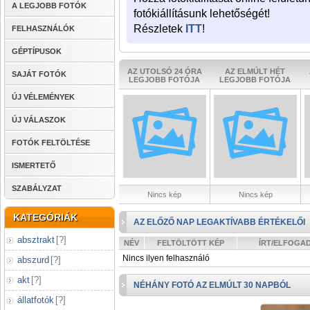
A LEGJOBB FOTÓK
fotókiállításunk lehetőségét!
Részletek
ITT
!
FELHASZNÁLÓK
GÉPTÍPUSOK
AZ UTOLSÓ 24 ÓRA
AZ ELMÚLT HÉT
SAJÁT FOTÓK
LEGJOBB FOTÓJA
LEGJOBB FOTÓJA
ÚJ VÉLEMÉNYEK
ÚJ VÁLASZOK
FOTÓK FELTÖLTÉSE
ISMERTETŐ
SZABÁLYZAT
Nincs kép
Nincs kép
KATEGÓRIÁK
AZ ELŐZŐ NAP LEGAKTÍVABB ÉRTÉKELŐI
absztrakt
[
?
]
NÉV
FELTÖLTÖTT KÉP
ÍRT/ELFOGA
Nincs ilyen felhasználó
abszurd
[
?
]
akt
[
?
]
NÉHÁNY FOTÓ AZ ELMÚLT 30 NAPBÓL
állatfotók
[
?
]