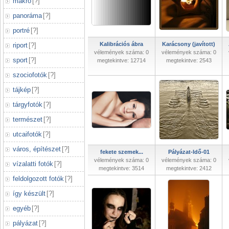
makró
[
?
]
panoráma
[
?
]
portré
[
?
]
Kalibrációs ábra
Karácsony (javított)
riport
[
?
]
vélemények száma: 0
vélemények száma: 0
sport
[
?
]
megtekintve: 12714
megtekintve: 2543
szociofotók
[
?
]
tájkép
[
?
]
tárgyfotók
[
?
]
természet
[
?
]
utcaifotók
[
?
]
város, építészet
[
?
]
fekete szemek...
Pályázat-Idő-01
vélemények száma: 0
vélemények száma: 0
vízalatti fotók
[
?
]
megtekintve: 3514
megtekintve: 2412
feldolgozott fotók
[
?
]
így készült
[
?
]
egyéb
[
?
]
pályázat
[
?
]