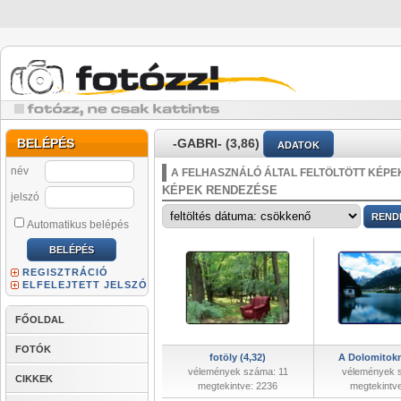
BELÉPÉS
-GABRI- (3,86)
ADATOK
név
A FELHASZNÁLÓ ÁLTAL FELTÖLTÖTT KÉPE
KÉPEK RENDEZÉSE
jelszó
Automatikus belépés
REGISZTRÁCIÓ
ELFELEJTETT JELSZÓ
FŐOLDAL
FOTÓK
fotöly (4,32)
A Dolomitokn
vélemények száma: 11
vélemények 
CIKKEK
megtekintve: 2236
megtekintv