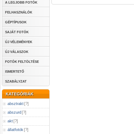
A LEGJOBB FOTÓK
FELHASZNÁLÓK
GÉPTÍPUSOK
SAJÁT FOTÓK
ÚJ VÉLEMÉNYEK
ÚJ VÁLASZOK
FOTÓK FELTÖLTÉSE
ISMERTETŐ
SZABÁLYZAT
KATEGÓRIÁK
absztrakt
[
?
]
abszurd
[
?
]
akt
[
?
]
állatfotók
[
?
]