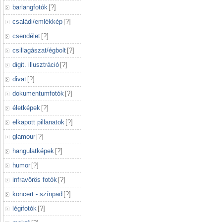
barlangfotók
[
?
]
családi/emlékkép
[
?
]
csendélet
[
?
]
csillagászat/égbolt
[
?
]
digit. illusztráció
[
?
]
divat
[
?
]
dokumentumfotók
[
?
]
életképek
[
?
]
elkapott pillanatok
[
?
]
glamour
[
?
]
hangulatképek
[
?
]
humor
[
?
]
infravörös fotók
[
?
]
koncert - színpad
[
?
]
légifotók
[
?
]