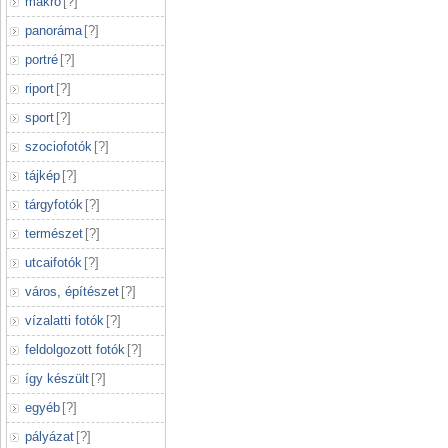
makró
[
?
]
panoráma
[
?
]
portré
[
?
]
riport
[
?
]
sport
[
?
]
szociofotók
[
?
]
tájkép
[
?
]
tárgyfotók
[
?
]
természet
[
?
]
utcaifotók
[
?
]
város, építészet
[
?
]
vízalatti fotók
[
?
]
feldolgozott fotók
[
?
]
így készült
[
?
]
egyéb
[
?
]
pályázat
[
?
]